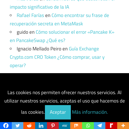
impacto significativo de la IA
Rafael Farías
en
Cómo encontrar su frase de
recuperación secreta en MetaMask
guido
en
Cómo solucionar el error «Pancake K»
en PancakeSwap ¿Qué es?
Ignacio Mellado Peiro
en
Guía Exchange
Crypto.com CRO Token ¿Cómo comprar, usar y
operar?
Entradas recientes
Las cookies nos permiten ofrecer nuestros servicios. Al
Acciones de CBIZ (CBZ): aumentan un 17% cuando
utilizar nuestros servicios, aceptas el uso que hacemos de
Grant Thornton presenta un acuerdo de adquisición
las cookies.
Aceptar
Más información.
de 5 mil millones de dólares
Tether obtiene la aprobación de la Shariah para