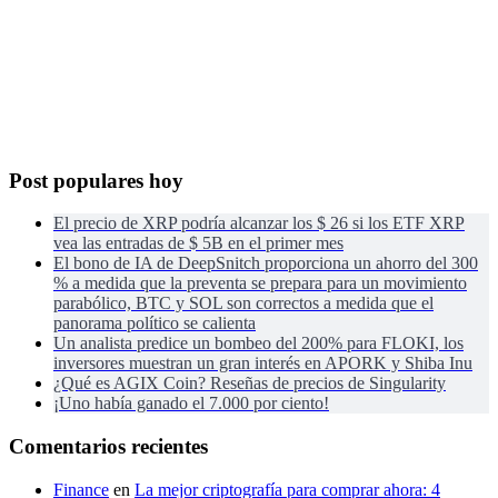
Post populares hoy
El precio de XRP podría alcanzar los $ 26 si los ETF XRP
vea las entradas de $ 5B en el primer mes
El bono de IA de DeepSnitch proporciona un ahorro del 300
% a medida que la preventa se prepara para un movimiento
parabólico, BTC y SOL son correctos a medida que el
panorama político se calienta
Un analista predice un bombeo del 200% para FLOKI, los
inversores muestran un gran interés en APORK y Shiba Inu
¿Qué es AGIX Coin? Reseñas de precios de Singularity
¡Uno había ganado el 7.000 por ciento!
Comentarios recientes
Finance
en
La mejor criptografía para comprar ahora: 4