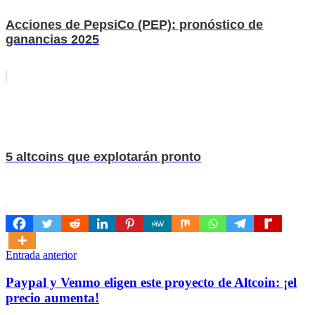
Acciones de PepsiCo (PEP): pronóstico de
ganancias 2025
5 altcoins que explotarán pronto
Navegación
Entrada anterior
de
Paypal y Venmo eligen este proyecto de Altcoin: ¡el
entradas
precio aumenta!