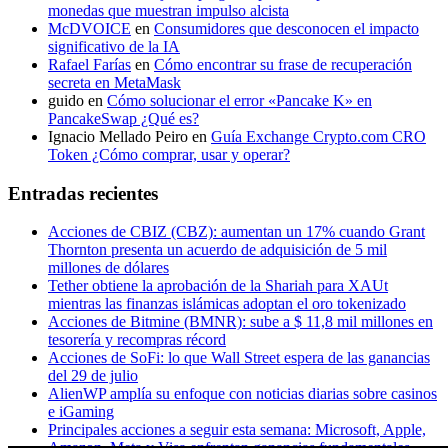
monedas que muestran impulso alcista
McDVOICE
en
Consumidores que desconocen el impacto
significativo de la IA
Rafael Farías
en
Cómo encontrar su frase de recuperación
secreta en MetaMask
guido
en
Cómo solucionar el error «Pancake K» en
PancakeSwap ¿Qué es?
Ignacio Mellado Peiro
en
Guía Exchange Crypto.com CRO
Token ¿Cómo comprar, usar y operar?
Entradas recientes
Acciones de CBIZ (CBZ): aumentan un 17% cuando Grant
Thornton presenta un acuerdo de adquisición de 5 mil
millones de dólares
Tether obtiene la aprobación de la Shariah para XAUt
mientras las finanzas islámicas adoptan el oro tokenizado
Acciones de Bitmine (BMNR): sube a $ 11,8 mil millones en
tesorería y recompras récord
Acciones de SoFi: lo que Wall Street espera de las ganancias
del 29 de julio
AlienWP amplía su enfoque con noticias diarias sobre casinos
e iGaming
Principales acciones a seguir esta semana: Microsoft, Apple,
Amazon, Meta y Visa enfrentan ganancias fundamentales