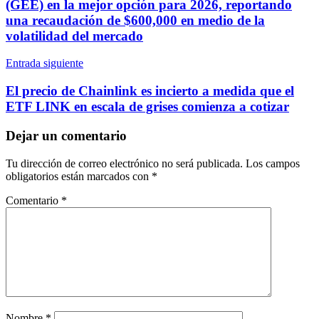
entradas
(GEE) en la mejor opción para 2026, reportando
una recaudación de $600,000 en medio de la
volatilidad del mercado
Entrada siguiente
El precio de Chainlink es incierto a medida que el
ETF LINK en escala de grises comienza a cotizar
Dejar un comentario
Tu dirección de correo electrónico no será publicada.
Los campos
obligatorios están marcados con
*
Comentario
*
Nombre
*