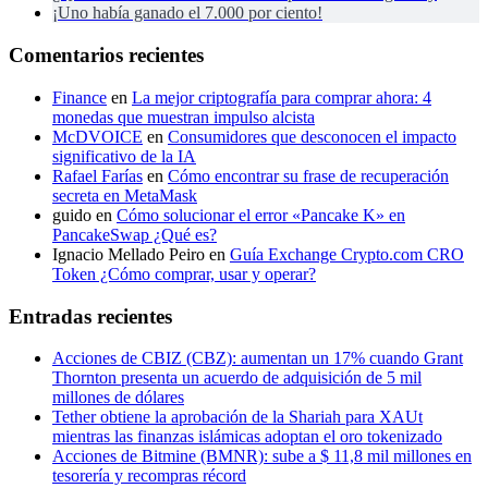
¡Uno había ganado el 7.000 por ciento!
Comentarios recientes
Finance
en
La mejor criptografía para comprar ahora: 4
monedas que muestran impulso alcista
McDVOICE
en
Consumidores que desconocen el impacto
significativo de la IA
Rafael Farías
en
Cómo encontrar su frase de recuperación
secreta en MetaMask
guido
en
Cómo solucionar el error «Pancake K» en
PancakeSwap ¿Qué es?
Ignacio Mellado Peiro
en
Guía Exchange Crypto.com CRO
Token ¿Cómo comprar, usar y operar?
Entradas recientes
Acciones de CBIZ (CBZ): aumentan un 17% cuando Grant
Thornton presenta un acuerdo de adquisición de 5 mil
millones de dólares
Tether obtiene la aprobación de la Shariah para XAUt
mientras las finanzas islámicas adoptan el oro tokenizado
Acciones de Bitmine (BMNR): sube a $ 11,8 mil millones en
tesorería y recompras récord