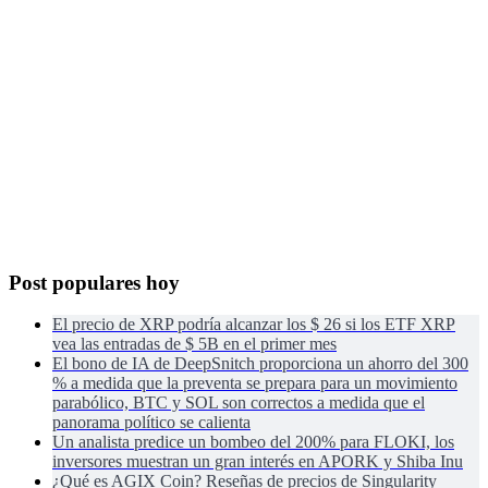
Post populares hoy
El precio de XRP podría alcanzar los $ 26 si los ETF XRP
vea las entradas de $ 5B en el primer mes
El bono de IA de DeepSnitch proporciona un ahorro del 300
% a medida que la preventa se prepara para un movimiento
parabólico, BTC y SOL son correctos a medida que el
panorama político se calienta
Un analista predice un bombeo del 200% para FLOKI, los
inversores muestran un gran interés en APORK y Shiba Inu
¿Qué es AGIX Coin? Reseñas de precios de Singularity