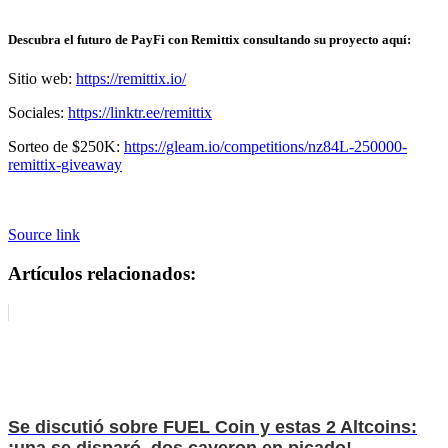
Descubra el futuro de PayFi con Remittix consultando su proyecto aquí:
Sitio web:
https://remittix.io/
Sociales:
https://linktr.ee/remittix
Sorteo de $250K:
https://gleam.io/competitions/nz84L-250000-
remittix-giveaway
Source link
Artículos relacionados:
Se discutió sobre FUEL Coin y estas 2 Altcoins:
¡una se disparó, dos cayeron en picado!