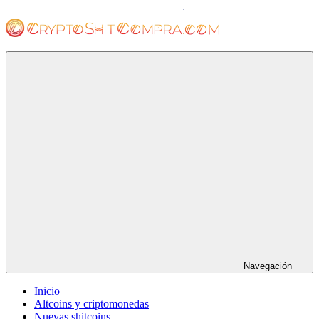
Saltar
al
contenido
cryptoshitcompra.com
Navegación
Inicio
Altcoins y criptomonedas
Nuevas shitcoins