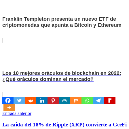
Franklin Templeton presenta un nuevo ETF de
criptomonedas que apunta a Bitcoin y Ethereum
Los 10 mejores oráculos de blockchain en 2022:
¿Qué oráculos dominan el mercado?
Navegación
Entrada anterior
de
La caída del 18% de Ripple (XRP) convierte a GeeFi