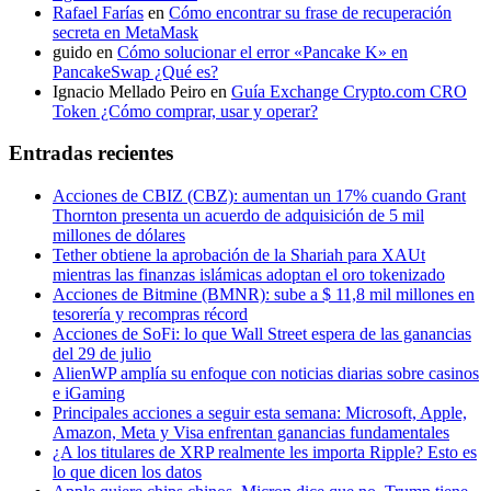
Rafael Farías
en
Cómo encontrar su frase de recuperación
secreta en MetaMask
guido
en
Cómo solucionar el error «Pancake K» en
PancakeSwap ¿Qué es?
Ignacio Mellado Peiro
en
Guía Exchange Crypto.com CRO
Token ¿Cómo comprar, usar y operar?
Entradas recientes
Acciones de CBIZ (CBZ): aumentan un 17% cuando Grant
Thornton presenta un acuerdo de adquisición de 5 mil
millones de dólares
Tether obtiene la aprobación de la Shariah para XAUt
mientras las finanzas islámicas adoptan el oro tokenizado
Acciones de Bitmine (BMNR): sube a $ 11,8 mil millones en
tesorería y recompras récord
Acciones de SoFi: lo que Wall Street espera de las ganancias
del 29 de julio
AlienWP amplía su enfoque con noticias diarias sobre casinos
e iGaming
Principales acciones a seguir esta semana: Microsoft, Apple,
Amazon, Meta y Visa enfrentan ganancias fundamentales
¿A los titulares de XRP realmente les importa Ripple? Esto es
lo que dicen los datos