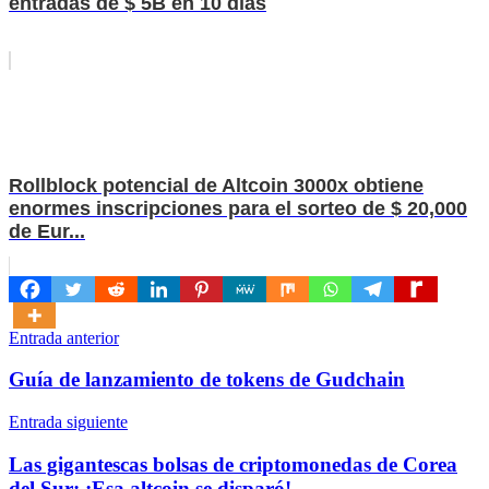
entradas de $ 5B en 10 días
Rollblock potencial de Altcoin 3000x obtiene
enormes inscripciones para el sorteo de $ 20,000
de Eur...
Navegación
Entrada anterior
de
Guía de lanzamiento de tokens de Gudchain
entradas
Entrada siguiente
Las gigantescas bolsas de criptomonedas de Corea
del Sur: ¡Esa altcoin se disparó!