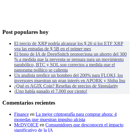
Post populares hoy
El precio de XRP podría alcanzar los $ 26 si los ETF XRP
vea las entradas de $ 5B en el primer mes
El bono de IA de DeepSnitch proporciona un ahorro del 300
% a medida que la preventa se prepara para un movimiento
parabólico, BTC y SOL son correctos a medida que el
panorama político se calienta
Un analista predice un bombeo del 200% para FLOKI, los
inversores muestran un gran interés en APORK y Shiba Inu
¿Qué es AGIX Coin? Reseñas de precios de Singularity
¡Uno había ganado el 7.000 por ciento!
Comentarios recientes
Finance
en
La mejor criptografía para comprar ahora: 4
monedas que muestran impulso alcista
McDVOICE
en
Consumidores que desconocen el impacto
significativo de la IA