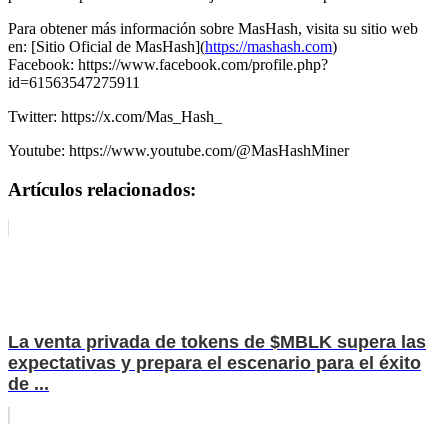
Para obtener más información sobre MasHash, visita su sitio web
en: [Sitio Oficial de MasHash](
https://mashash.com
)
Facebook: https://www.facebook.com/profile.php?
id=61563547275911
Twitter: https://x.com/Mas_Hash_
Youtube: https://www.youtube.com/@MasHashMiner
Artículos relacionados:
La venta privada de tokens de $MBLK supera las
expectativas y prepara el escenario para el éxito
de ...