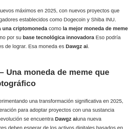
nuevos máximos en 2025, con nuevos proyectos que
jugadores establecidos como Dogecoin y Shiba INU.
a una criptomoneda
como
la mejor moneda de meme
sino por su
base tecnológica innovadora
Eso podría
s de lograr. Esa moneda es
Dawgz ai
.
I – Una moneda de meme que
ptográfico
mentando una transformación significativa en 2025,
geración para adoptar proyectos con una sustancia
a evolución se encuentra
Dawgz ai
una nueva
es deben esperar de los activos digitales basados ​​en