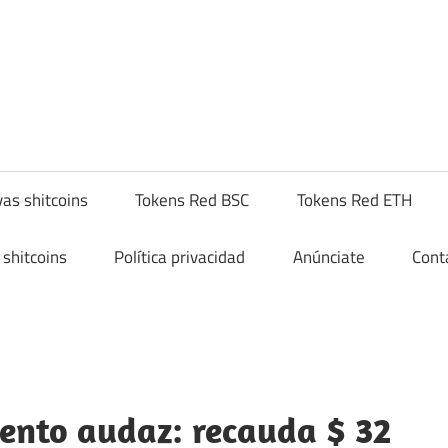
yptoshitcompra.com
as shitcoins
Tokens Red BSC
Tokens Red ETH
shitcoins
Política privacidad
Anúnciate
Cont
ento audaz: recauda $ 32