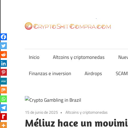
Saltar
al
contenido
cr
Inicio
Altcoins y criptomonedas
Nuev
Finanzas e inversion
Airdrops
SCAM 
15 de junio de 2025
Altcoins y criptomonedas
Méliuz hace un movimi