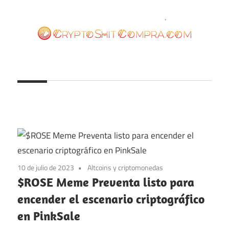
Saltar
al
contenido
cryptoshitcompra.com
10 de julio de 2023
Altcoins y criptomonedas
$ROSE Meme Preventa listo para
encender el escenario criptográfico
en PinkSale