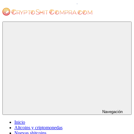
Saltar
al
contenido
cryptoshitcompra.com
Navegación
Inicio
Altcoins y criptomonedas
Nuevas shitcoins