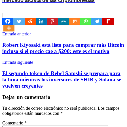
mercado alcista de las criptomonedas
Navegación
Entrada anterior
de
Robert Kiyosaki está listo para comprar más Bitcoin
entradas
incluso si el precio cae a $200: este es el motivo
Entrada siguiente
El segundo token de Rebel Satoshi se prepara para
la luna mientras los inversores de SHIB y Solana se
vuelven creyentes
Dejar un comentario
Tu dirección de correo electrónico no será publicada.
Los campos
obligatorios están marcados con
*
Comentario
*