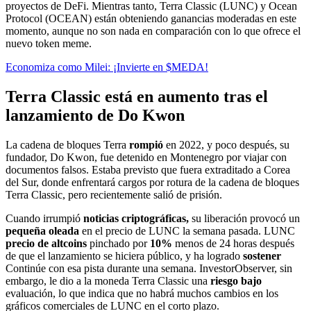
proyectos de DeFi. Mientras tanto, Terra Classic (LUNC) y Ocean
Protocol (OCEAN) están obteniendo ganancias moderadas en este
momento, aunque no son nada en comparación con lo que ofrece el
nuevo token meme.
Economiza como Milei: ¡Invierte en $MEDA!
Terra Classic está en aumento tras el
lanzamiento de Do Kwon
La cadena de bloques Terra
rompió
en 2022, y poco después, su
fundador, Do Kwon, fue detenido en Montenegro por viajar con
documentos falsos. Estaba previsto que fuera extraditado a Corea
del Sur, donde enfrentará cargos por rotura de la cadena de bloques
Terra Classic, pero recientemente salió de prisión.
Cuando irrumpió
noticias criptográficas,
su liberación provocó un
pequeña oleada
en el precio de LUNC la semana pasada. LUNC
precio de altcoins
pinchado por
10%
menos de 24 horas después
de que el lanzamiento se hiciera público, y ha logrado
sostener
Continúe con esa pista durante una semana. InvestorObserver, sin
embargo, le dio a la moneda Terra Classic una
riesgo bajo
evaluación, lo que indica que no habrá muchos cambios en los
gráficos comerciales de LUNC en el corto plazo.