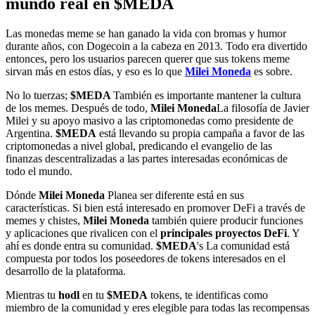
mundo real en $MEDA
Las monedas meme se han ganado la vida con bromas y humor
durante años, con Dogecoin a la cabeza en 2013. Todo era divertido
entonces, pero los usuarios parecen querer que sus tokens meme
sirvan más en estos días, y eso es lo que
Milei Moneda
es sobre.
No lo tuerzas;
$MEDA
También es importante mantener la cultura
de los memes. Después de todo,
Milei Moneda
La filosofía de Javier
Milei y su apoyo masivo a las criptomonedas como presidente de
Argentina.
$MEDA
está llevando su propia campaña a favor de las
criptomonedas a nivel global, predicando el evangelio de las
finanzas descentralizadas a las partes interesadas económicas de
todo el mundo.
Dónde
Milei Moneda
Planea ser diferente está en sus
características. Si bien está interesado en promover DeFi a través de
memes y chistes,
Milei Moneda
también quiere producir funciones
y aplicaciones que rivalicen con el
principales proyectos DeFi
. Y
ahí es donde entra su comunidad.
$MEDA
's
La comunidad está
compuesta por todos los poseedores de tokens interesados ​​en el
desarrollo de la plataforma.
Mientras tu
hodl
en tu
$MEDA
tokens, te identificas como
miembro de la comunidad y eres elegible para todas las recompensas