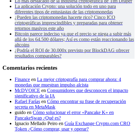
Lo más destacado de la industria criptográfica de Tim Draper
La aplicación Crypto: una solución todo en uno para
diferentes tipos de entusiastas de las criptomonedas
¿Pueden las criptomonedas hacerte rico? Cinco ICO
criptográficas imprescindibles y preparadas para obtener
retornos masivos este año
Bitcoin parece indeciso ya que el precio se niega a subir más
allá de los 64.500 dólares; Así es como están reaccionando las
altcoins
¿Podría el ROI de 30.000x previsto por BlockDAG ofrecer
resultados comparables?
Comentarios recientes
Finance
en
La mejor criptografía para comprar ahora: 4
monedas que muestran impulso alcista
McDVOICE
en
Consumidores que desconocen el impacto
significativo de la IA
Rafael Farías
en
Cómo encontrar su frase de recuperación
secreta en MetaMask
guido
en
Cómo solucionar el error «Pancake K» en
PancakeSwap ¿Qué es?
Ignacio Mellado Peiro
en
Guía Exchange Crypto.com CRO
Token ¿Cómo comprar, usar y operar?