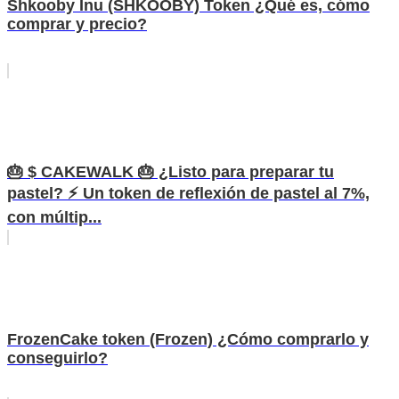
Shkooby Inu (SHKOOBY) Token ¿Qué es, cómo
comprar y precio?
🎂 $ CAKEWALK 🎂 ¿Listo para preparar tu
pastel? ⚡️ Un token de reflexión de pastel al 7%,
con múltip...
FrozenCake token (Frozen) ¿Cómo comprarlo y
conseguirlo?