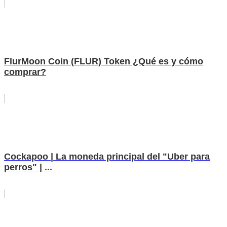
FlurMoon Coin (FLUR) Token ¿Qué es y cómo
comprar?
Cockapoo | La moneda principal del "Uber para
perros" | ...