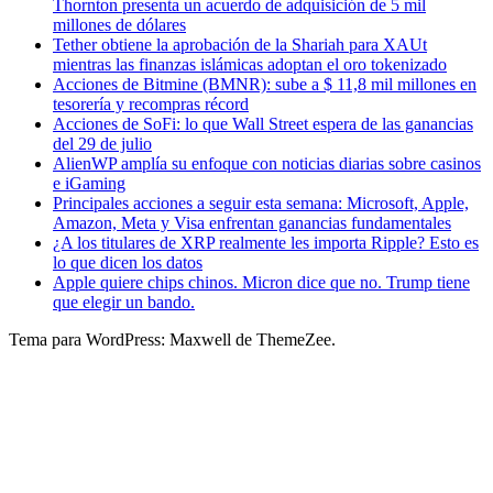
Thornton presenta un acuerdo de adquisición de 5 mil
millones de dólares
Tether obtiene la aprobación de la Shariah para XAUt
mientras las finanzas islámicas adoptan el oro tokenizado
Acciones de Bitmine (BMNR): sube a $ 11,8 mil millones en
tesorería y recompras récord
Acciones de SoFi: lo que Wall Street espera de las ganancias
del 29 de julio
AlienWP amplía su enfoque con noticias diarias sobre casinos
e iGaming
Principales acciones a seguir esta semana: Microsoft, Apple,
Amazon, Meta y Visa enfrentan ganancias fundamentales
¿A los titulares de XRP realmente les importa Ripple? Esto es
lo que dicen los datos
Apple quiere chips chinos. Micron dice que no. Trump tiene
que elegir un bando.
Tema para WordPress: Maxwell de ThemeZee.