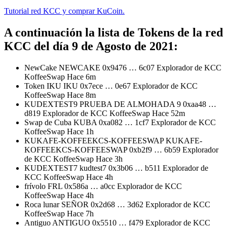
Tutorial red KCC y comprar KuCoin.
A continuación la lista de Tokens de la red
KCC del día 9 de Agosto de 2021:
NewCake NEWCAKE 0x9476 … 6c07 Explorador de KCC
KoffeeSwap Hace 6m
Token IKU IKU 0x7ece … 0e67 Explorador de KCC
KoffeeSwap Hace 8m
KUDEXTEST9 PRUEBA DE ALMOHADA 9 0xaa48 …
d819 Explorador de KCC KoffeeSwap Hace 52m
Swap de Cuba KUBA 0xa082 … 1cf7 Explorador de KCC
KoffeeSwap Hace 1h
KUKAFE-KOFFEEKCS-KOFFEESWAP KUKAFE-
KOFFEEKCS-KOFFEESWAP 0xb2f9 … 6b59 Explorador
de KCC KoffeeSwap Hace 3h
KUDEXTEST7 kudtest7 0x3b06 … b511 Explorador de
KCC KoffeeSwap Hace 4h
frívolo FRL 0x586a … a0cc Explorador de KCC
KoffeeSwap Hace 4h
Roca lunar SEÑOR 0x2d68 … 3d62 Explorador de KCC
KoffeeSwap Hace 7h
Antiguo ANTIGUO 0x5510 … f479 Explorador de KCC