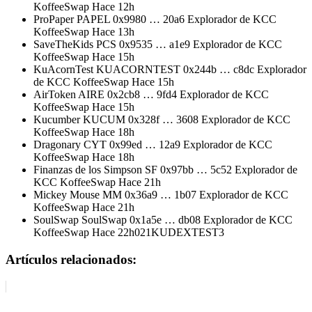
KoffeeSwap Hace 12h
ProPaper PAPEL 0x9980 … 20a6 Explorador de KCC
KoffeeSwap Hace 13h
SaveTheKids PCS 0x9535 … a1e9 Explorador de KCC
KoffeeSwap Hace 15h
KuAcornTest KUACORNTEST 0x244b … c8dc Explorador
de KCC KoffeeSwap Hace 15h
AirToken AIRE 0x2cb8 … 9fd4 Explorador de KCC
KoffeeSwap Hace 15h
Kucumber KUCUM 0x328f … 3608 Explorador de KCC
KoffeeSwap Hace 18h
Dragonary CYT 0x99ed … 12a9 Explorador de KCC
KoffeeSwap Hace 18h
Finanzas de los Simpson SF 0x97bb … 5c52 Explorador de
KCC KoffeeSwap Hace 21h
Mickey Mouse MM 0x36a9 … 1b07 Explorador de KCC
KoffeeSwap Hace 21h
SoulSwap SoulSwap 0x1a5e … db08 Explorador de KCC
KoffeeSwap Hace 22h021KUDEXTEST3
Artículos relacionados: