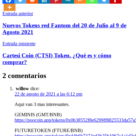
Navegación
Entrada anterior
de
Nuevos Tokens red Fantom del 20 de Julio al 9 de
entradas
Agosto 2021
Entrada siguiente
Cartesi Coin (CTSI) Token. ¿Qué es y cómo
comprar?
2 comentarios
willow
dice:
22 de agosto de 2021 a las 6:12 pm
Aqui van 3 mas interesantes.
GEMINIS (GMT/BNB)
https://poocoin.app/tokens/0x0b38552f8e6299ff8825533da57
FUTURETOKEN (FTURE/BNB)
https://poocoin.app/tokens/0xd4b6b7372ed3b25b1967c1c1d3