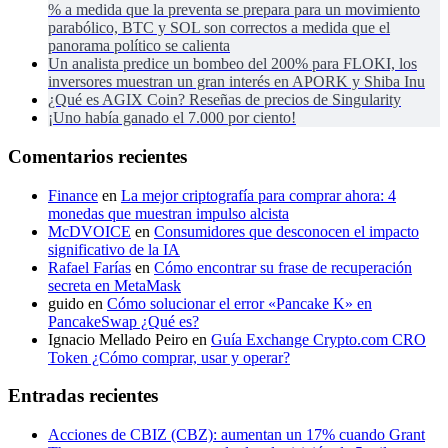
% a medida que la preventa se prepara para un movimiento
parabólico, BTC y SOL son correctos a medida que el
panorama político se calienta
Un analista predice un bombeo del 200% para FLOKI, los
inversores muestran un gran interés en APORK y Shiba Inu
¿Qué es AGIX Coin? Reseñas de precios de Singularity
¡Uno había ganado el 7.000 por ciento!
Comentarios recientes
Finance
en
La mejor criptografía para comprar ahora: 4
monedas que muestran impulso alcista
McDVOICE
en
Consumidores que desconocen el impacto
significativo de la IA
Rafael Farías
en
Cómo encontrar su frase de recuperación
secreta en MetaMask
guido
en
Cómo solucionar el error «Pancake K» en
PancakeSwap ¿Qué es?
Ignacio Mellado Peiro
en
Guía Exchange Crypto.com CRO
Token ¿Cómo comprar, usar y operar?
Entradas recientes
Acciones de CBIZ (CBZ): aumentan un 17% cuando Grant