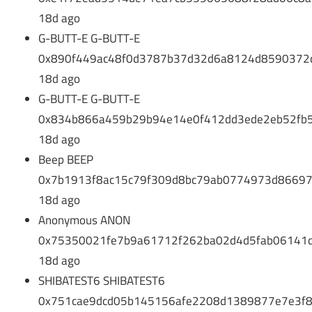
18d ago
G-BUTT-E G-BUTT-E
0x890f449ac48f0d3787b37d32d6a8124d8590372
18d ago
G-BUTT-E G-BUTT-E
0x834b866a459b29b94e14e0f412dd3ede2eb52fb
18d ago
Beep BEEP
0x7b1913f8ac15c79f309d8bc79ab0774973d8669
18d ago
Anonymous ANON
0x75350021fe7b9a61712f262ba02d4d5fab06141
18d ago
SHIBATEST6 SHIBATEST6
0x751cae9dcd05b145156afe2208d1389877e7e3f