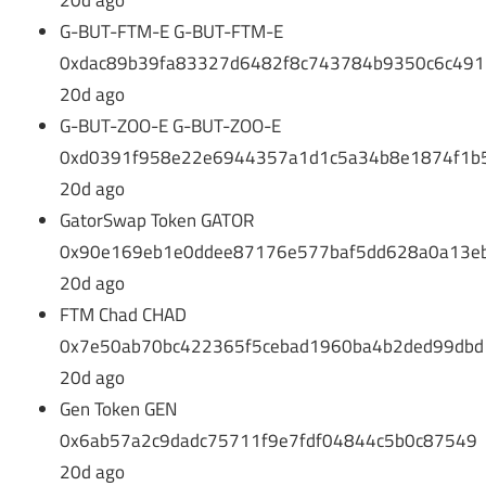
G-BUT-FTM-E G-BUT-FTM-E
0xdac89b39fa83327d6482f8c743784b9350c6c491
20d ago
G-BUT-ZOO-E G-BUT-ZOO-E
0xd0391f958e22e6944357a1d1c5a34b8e1874f1b
20d ago
GatorSwap Token GATOR
0x90e169eb1e0ddee87176e577baf5dd628a0a13e
20d ago
FTM Chad CHAD
0x7e50ab70bc422365f5cebad1960ba4b2ded99dbd
20d ago
Gen Token GEN
0x6ab57a2c9dadc75711f9e7fdf04844c5b0c87549
20d ago