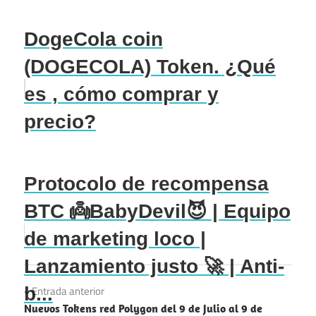
DogeCola coin
(DOGECOLA) Token. ¿Qué
es , cómo comprar y
precio?
Protocolo de recompensa
BTC 👼BabyDevil😈 | Equipo
de marketing loco |
Lanzamiento justo 🚀 | Anti-
Navegación
b...
Entrada anterior
Nuevos Tokens red Polygon del 9 de Julio al 9 de