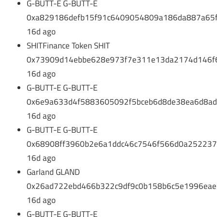
G-BUTT-E G-BUTT-E
0xa829186defb15f91c6409054809a186da887a65
16d ago
SHITFinance Token SHIT
0x73909d14ebbe628e973f7e311e13da2174d146f
16d ago
G-BUTT-E G-BUTT-E
0x6e9a633d4f5883605092f5bceb6d8de38ea6d8a
16d ago
G-BUTT-E G-BUTT-E
0x68908ff3960b2e6a1ddc46c7546f566d0a25223
16d ago
Garland GLAND
0x26ad722ebd466b322c9df9c0b158b6c5e1996eae
16d ago
G-BUTT-E G-BUTT-E