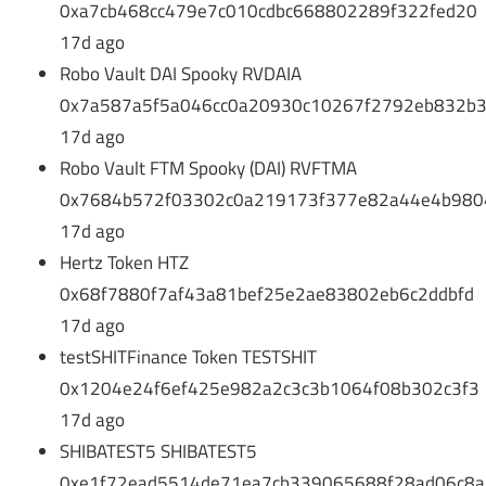
0xa7cb468cc479e7c010cdbc668802289f322fed20
17d ago
Robo Vault DAI Spooky RVDAIA
0x7a587a5f5a046cc0a20930c10267f2792eb832b
17d ago
Robo Vault FTM Spooky (DAI) RVFTMA
0x7684b572f03302c0a219173f377e82a44e4b980
17d ago
Hertz Token HTZ
0x68f7880f7af43a81bef25e2ae83802eb6c2ddbfd
17d ago
testSHITFinance Token TESTSHIT
0x1204e24f6ef425e982a2c3c3b1064f08b302c3f3
17d ago
SHIBATEST5 SHIBATEST5
0xe1f72ead5514de71ea7cb339065688f28ad06c8a