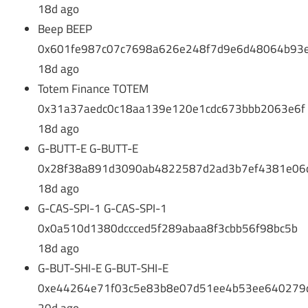
18d ago
Beep BEEP
0x601fe987c07c7698a626e248f7d9e6d48064b93
18d ago
Totem Finance TOTEM
0x31a37aedc0c18aa139e120e1cdc673bbb2063e6f
18d ago
G-BUTT-E G-BUTT-E
0x28f38a891d3090ab4822587d2ad3b7ef4381e06
18d ago
G-CAS-SPI-1 G-CAS-SPI-1
0x0a510d1380dccced5f289abaa8f3cbb56f98bc5b
18d ago
G-BUT-SHI-E G-BUT-SHI-E
0xe44264e71f03c5e83b8e07d51ee4b53ee640279
20d ago