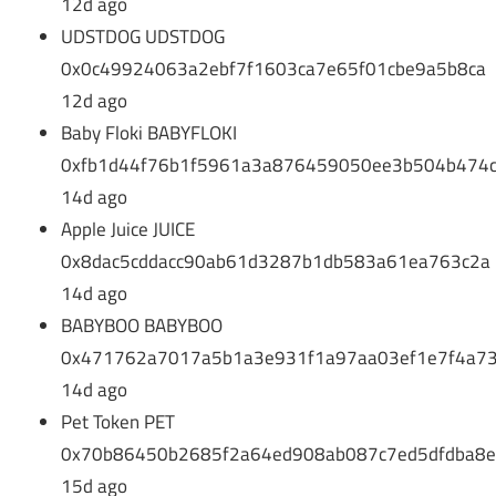
12d ago
UDSTDOG UDSTDOG
0x0c49924063a2ebf7f1603ca7e65f01cbe9a5b8ca
12d ago
Baby Floki BABYFLOKI
0xfb1d44f76b1f5961a3a876459050ee3b504b474
14d ago
Apple Juice JUICE
0x8dac5cddacc90ab61d3287b1db583a61ea763c2a
14d ago
BABYBOO BABYBOO
0x471762a7017a5b1a3e931f1a97aa03ef1e7f4a7
14d ago
Pet Token PET
0x70b86450b2685f2a64ed908ab087c7ed5dfdba8
15d ago