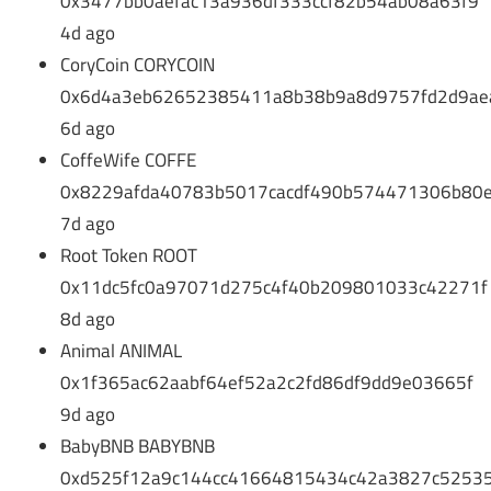
0x3477bb0aefac13a936df333ccf82b54ab08a63f9
4d ago
CoryCoin CORYCOIN
0x6d4a3eb62652385411a8b38b9a8d9757fd2d9ae
6d ago
CoffeWife COFFE
0x8229afda40783b5017cacdf490b574471306b80
7d ago
Root Token ROOT
0x11dc5fc0a97071d275c4f40b209801033c42271f
8d ago
Animal ANIMAL
0x1f365ac62aabf64ef52a2c2fd86df9dd9e03665f
9d ago
BabyBNB BABYBNB
0xd525f12a9c144cc41664815434c42a3827c5253