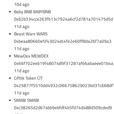
10d ago
Baby BNB BABYBNB
0xb2b334cce263fb13c7924a6cf2d781a701475d5d
11d ago
Beast Wars WARS
0xbeaa80660e5f43024dc4fe2e60ff8da26f7a09a3
11d ago
MewDex MEWDEX
0x66f702eeb19f4807489f31281af66abaeee01b4a
11d ago
Ciftlik Token CIT
0x25877f5510dd4932c066758629023bd37c668df
11d ago
SMABI SMABI
0xc38265d2d67abb9ebfdf4b5fd74d488d509cded9