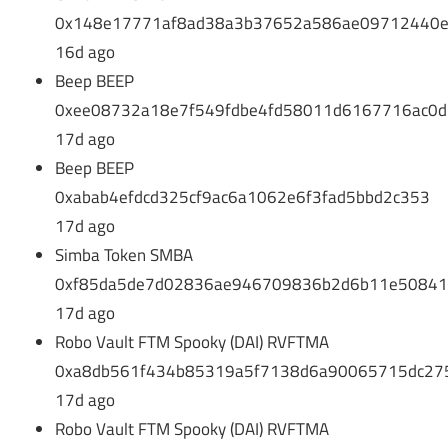
0x148e17771af8ad38a3b37652a586ae09712440
16d ago
Beep BEEP
0xee08732a18e7f549fdbe4fd58011d6167716ac0d
17d ago
Beep BEEP
0xabab4efdcd325cf9ac6a1062e6f3fad5bbd2c353
17d ago
Simba Token SMBA
0xf85da5de7d02836ae946709836b2d6b11e50841
17d ago
Robo Vault FTM Spooky (DAI) RVFTMA
0xa8db561f434b85319a5f7138d6a90065715dc27
17d ago
Robo Vault FTM Spooky (DAI) RVFTMA