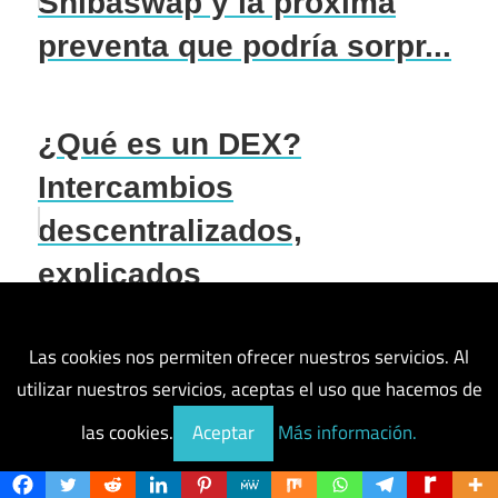
Shibaswap y la próxima
preventa que podría sorpr...
¿Qué es un DEX?
Intercambios
descentralizados,
explicados
Las cookies nos permiten ofrecer nuestros servicios. Al
Protocolo inyectivo ($INJ):
utilizar nuestros servicios, aceptas el uso que hacemos de
intercambio de derivados
las cookies.
Aceptar
Más información.
totalmente descentralizado