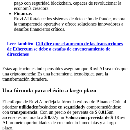
pago con seguridad blockchain, capaces de revolucionar la
economía creadora.
Finanzas
Ruvi AI fortalece los sistemas de detección de fraude, mejora
la transparencia operativa y ofrece soluciones innovadoras a
desafíos financieros críticos.
Leer también
Citi dice que el aumento de las transacciones
de Ethereum se debe a estafas de envenenamiento de
direcciones
Estas aplicaciones indispensables aseguran que Ruvi AI sea más que
una criptomoneda; Es una herramienta tecnológica para la
transformación duradera.
Una fórmula para el éxito a largo plazo
El enfoque de Ruvi Ai refleja la fórmula exitosa de Binance Coin al
priorizar
utilidad
enfocándose en
seguridad
y comprometiéndose
con
transparencia
. Con un precio de preventa de
$ 0.015
un
ascenso estructurado a
$ 0.07
y un
Valoración prevista de $ 1
Ruvi
AI promete oportunidades de crecimiento inmediatas y a largo
plazo.