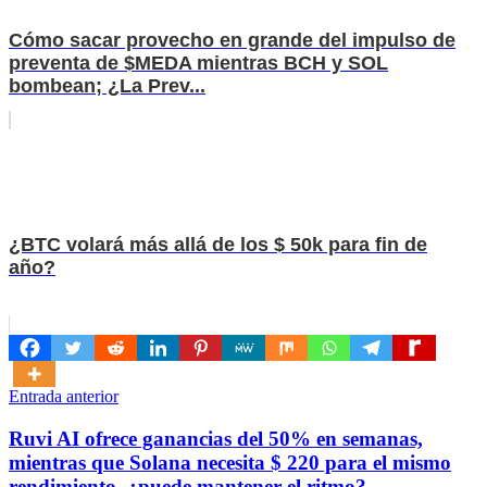
Cómo sacar provecho en grande del impulso de
preventa de $MEDA mientras BCH y SOL
bombean; ¿La Prev...
¿BTC volará más allá de los $ 50k para fin de
año?
Navegación
Entrada anterior
de
Ruvi AI ofrece ganancias del 50% en semanas,
entradas
mientras que Solana necesita $ 220 para el mismo
rendimiento, ¿puede mantener el ritmo?