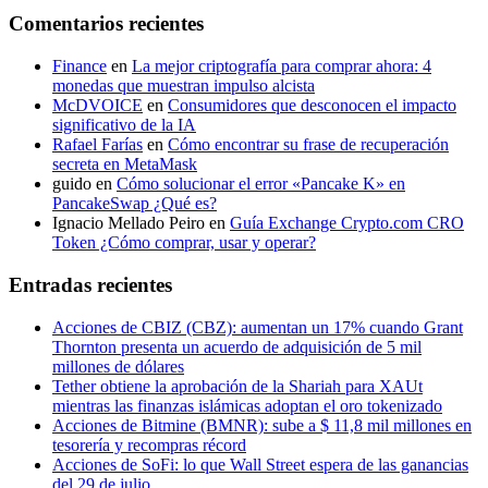
Comentarios recientes
Finance
en
La mejor criptografía para comprar ahora: 4
monedas que muestran impulso alcista
McDVOICE
en
Consumidores que desconocen el impacto
significativo de la IA
Rafael Farías
en
Cómo encontrar su frase de recuperación
secreta en MetaMask
guido
en
Cómo solucionar el error «Pancake K» en
PancakeSwap ¿Qué es?
Ignacio Mellado Peiro
en
Guía Exchange Crypto.com CRO
Token ¿Cómo comprar, usar y operar?
Entradas recientes
Acciones de CBIZ (CBZ): aumentan un 17% cuando Grant
Thornton presenta un acuerdo de adquisición de 5 mil
millones de dólares
Tether obtiene la aprobación de la Shariah para XAUt
mientras las finanzas islámicas adoptan el oro tokenizado
Acciones de Bitmine (BMNR): sube a $ 11,8 mil millones en
tesorería y recompras récord
Acciones de SoFi: lo que Wall Street espera de las ganancias
del 29 de julio