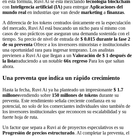
en esta fórmula, Ruvi Ai se está mezclando
tecnología blockchain
con
Inteligencia artificial (IA)
para entregar
Aplicaciones del
mundo real
en industrias que van desde
marketing
a
finanzas
.
A diferencia de los tokens centrados únicamente en la especulación
del mercado, Ruvi AI está buscando un nicho para sí mismo con
casos de uso prácticos que aseguran una demanda sostenida con el
tiempo. Su precio de nivel de entrada de
$ 0.015 durante la fase 2
de su preventa
Ofrece a los inversores minoristas e institucionales
una oportunidad rara para ingresar temprano. Los analistas
previenen a Ruvi Ai que llegan a un
Valoración de $ 1 después de
la lista
traduciendo a un notable
66x regreso
Para los que saltan
ahora.
Una preventa que indica un rápido crecimiento
Hasta la fecha, Ruvi Ai ya ha planteado un impresionante
$ 1.7
millones
vendiendo sobre
150 millones de tokens
durante su
preventa. Este rendimiento señala creciente confianza en su
potencial, no solo de los comerciantes individuales sino también de
los inversores institucionales que reconocen su escalabilidad y su
fuerte hoja de ruta.
Un factor que separa a Ruvi ai de proyectos especulativos es su
Progresión de precios estructurado
. Al completar la preventa, el