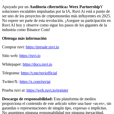
Apoyado por un
Auditoría cibernética
a
Weex Partnership
Y
soluciones escalables impulsadas por la IA, Ruvi Ai está a punto de
ser uno de los proyectos de criptomonedas más influyentes en 2025.
No espere ser parte de esta revolución. ¡Asegure su participación en
Ruvi AI hoy y observe como sigue los pasos de los gigantes de la
industria como Binance Coin!
Obtenga más información
Comprar ruvi:
https://presale.ruvi.io
Sitio web:
https://ruvi.io
Whitepaper:
https://docs.ruvi.io
Telegrama:
https://t.me/ruviofficial
Twitter/X:
https://x.com/ruviai
Prueba ruvi ai:
https://web.ruvi.io/register
Descargo de responsabilidad:
Esta plataforma de medios
proporciona el contenido de este artículo sobre una base «as-es», sin
garantías o representaciones de ningún tipo, expresas o implícitas.
No asumimos ninguna responsabilidad por ninguna inexactitud,