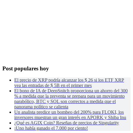
Post populares hoy
El precio de XRP podría alcanzar los $ 26 si los ETF XRP
vea las entradas de $ 5B en el primer mes
El bono de IA de DeepSnitch proporciona un ahorro del 300
% a medida que la preventa se prepara para un movimiento
parabólico, BTC y SOL son correctos a medida que el
panorama político se calienta
Un analista predice un bombeo del 200% para FLOKI, los
inversores muestran un gran interés en APORK y Shiba Inu
¿Qué es AGIX Coin? Reseñas de precios de Singularity
¡Uno había ganado el 7.000 por ciento!