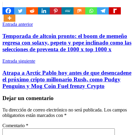
Navegación
Entrada anterior
de
Temporada de altcoin pronto: el boom de memeño
entradas
regresa con solaxy, pepeto y pepe inclinado como las
selecciones de preventa de 1000 x top 1000 x
Entrada siguiente
Atrapa a Arctic Pablo hoy antes de que desencadene
el próximo cripto millonario Rush, como Pudgy
Penguins y Mog Coin Fuel frenzy Crypto
Dejar un comentario
Tu dirección de correo electrónico no será publicada.
Los campos
obligatorios están marcados con
*
Comentario
*