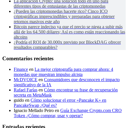
La aplicación Crypto: una solución todo en uno para
diferentes tipos de entusiastas de las criptomonedas
¿Pueden las criptomonedas hacerte rico? Cinco ICO
criptográficas imprescindibles y preparadas para obtener
retornos masivos este año
Bitcoin parece indeciso ya que el precio se niega a subir más
allá de los 64.500 dólares; Así es como están reaccionando las
altcoins
¿Podría el ROI de 30.000x previsto por BlockDAG ofrecer
resultados comparables?
Comentarios recientes
Finance
en
La mejor criptografía para comprar ahora: 4
monedas que muestran impulso alcista
McDVOICE
en
Consumidores que desconocen el impacto
significativo de la IA
Rafael Farías
en
Cómo encontrar su frase de recuperación
secreta en MetaMask
guido
en
Cómo solucionar el error «Pancake K» en
PancakeSwap ¿Qué es?
Ignacio Mellado Peiro
en
Guía Exchange Crypto.com CRO
Token ¿Cómo comprar, usar y operar?
Entradas recientes