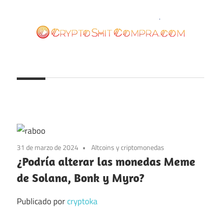
Saltar
al
contenido
cryptoshitcompra.com
31 de marzo de 2024
Altcoins y criptomonedas
¿Podría alterar las monedas Meme
de Solana, Bonk y Myro?
Publicado por
cryptoka