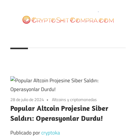
Saltar
al
contenido
cryptoshitcompra.com
28 de julio de 2024
Altcoins y criptomonedas
Popular Altcoin Projesine Siber
Saldırı: Operasyonlar Durdu!
Publicado por
cryptoka