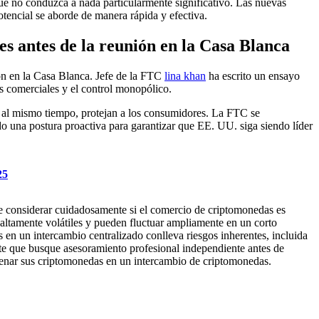
ue no conduzca a nada particularmente significativo. Las nuevas
tencial se aborde de manera rápida y efectiva.
es antes de la reunión en la Casa Blanca
ión en la Casa Blanca. Jefe de la FTC
lina khan
ha escrito un ensayo
s comerciales y el control monopólico.
 y, al mismo tiempo, protejan a los consumidores. La FTC se
o una postura proactiva para garantizar que EE. UU. siga siendo líder
25
be considerar cuidadosamente si el comercio de criptomonedas es
 altamente volátiles y pueden fluctuar ampliamente en un corto
n un intercambio centralizado conlleva riesgos inherentes, incluida
nte que busque asesoramiento profesional independiente antes de
acenar sus criptomonedas en un intercambio de criptomonedas.