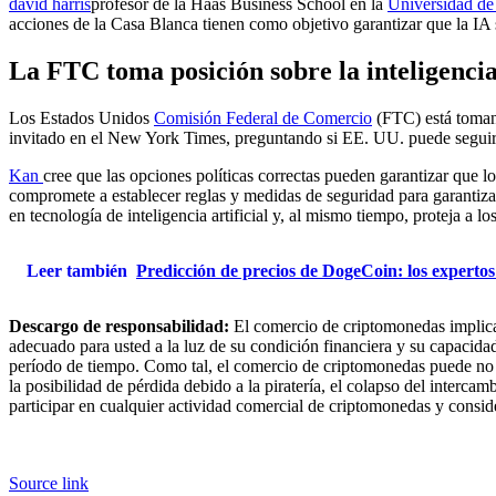
david harris
profesor de la Haas Business School en la
Universidad de 
acciones de la Casa Blanca tienen como objetivo garantizar que la IA 
La FTC toma posición sobre la inteligencia 
Los Estados Unidos
Comisión Federal de Comercio
(FTC) está tomand
invitado en el New York Times, preguntando si EE. UU. puede seguir s
Kan
cree que las opciones políticas correctas pueden garantizar que l
compromete a establecer reglas y medidas de seguridad para garantiza
en tecnología de inteligencia artificial y, al mismo tiempo, proteja a l
Leer también
Predicción de precios de DogeCoin: los expertos
Descargo de responsabilidad:
El comercio de criptomonedas implica 
adecuado para usted a la luz de su condición financiera y su capacida
período de tiempo. Como tal, el comercio de criptomonedas puede no 
la posibilidad de pérdida debido a la piratería, el colapso del inter
participar en cualquier actividad comercial de criptomonedas y consi
Source link