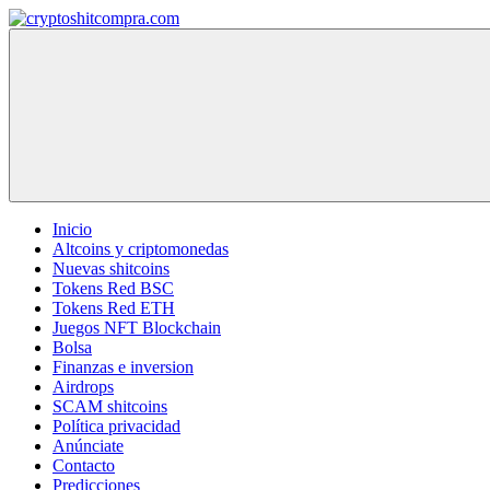
Saltar
al
cryptoshitcompra.com
contenido
Inicio
Altcoins y criptomonedas
Nuevas shitcoins
Tokens Red BSC
Tokens Red ETH
Juegos NFT Blockchain
Bolsa
Finanzas e inversion
Airdrops
SCAM shitcoins
Política privacidad
Anúnciate
Contacto
Predicciones