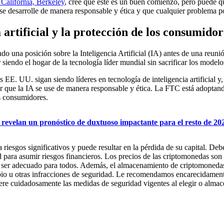
California, Berkeley
, cree que este es un buen comienzo, pero puede q
se desarrolle de manera responsable y ética y que cualquier problema po
artificial y la protección de los consumidor
o una posición sobre la Inteligencia Artificial (IA) antes de una reun
iendo el hogar de la tecnología líder mundial sin sacrificar los modelo
os EE. UU. sigan siendo líderes en tecnología de inteligencia artificial
r que la IA se use de manera responsable y ética. La FTC está adoptand
os consumidores.
 revelan un pronóstico de duxtuoso impactante para el resto de 20
riesgos significativos y puede resultar en la pérdida de su capital. De
d para asumir riesgos financieros. Los precios de las criptomonedas son
ser adecuado para todos. Además, el almacenamiento de criptomonedas e
cambio u otras infracciones de seguridad. Le recomendamos encarecidame
dere cuidadosamente las medidas de seguridad vigentes al elegir o alm