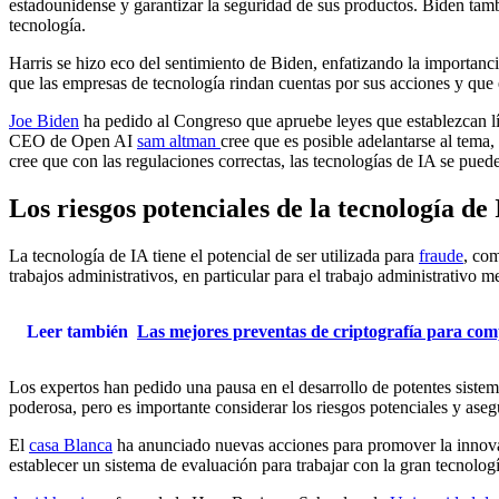
estadounidense y garantizar la seguridad de sus productos. Biden tambi
tecnología.
Harris se hizo eco del sentimiento de Biden, enfatizando la importanci
que las empresas de tecnología rindan cuentas por sus acciones y que e
Joe Biden
ha pedido al Congreso que apruebe leyes que establezcan lími
CEO de Open AI
sam altman
cree que es posible adelantarse al tema,
cree que con las regulaciones correctas, las tecnologías de IA se pued
Los riesgos potenciales de la tecnología de
La tecnología de IA tiene el potencial de ser utilizada para
fraude
, co
trabajos administrativos, en particular para el trabajo administrativo m
Leer también
Las mejores preventas de criptografía para comp
Los expertos han pedido una pausa en el desarrollo de potentes sistema
poderosa, pero es importante considerar los riesgos potenciales y ase
El
casa Blanca
ha anunciado nuevas acciones para promover la innovaci
establecer un sistema de evaluación para trabajar con la gran tecnolog