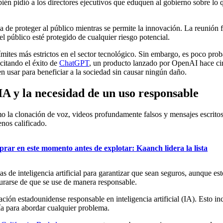
én pidió a los directores ejecutivos que eduquen al gobierno sobre lo q
a de proteger al público mientras se permite la innovación. La reunión 
l público esté protegido de cualquier riesgo potencial.
tes más estrictos en el sector tecnológico. Sin embargo, es poco probab
 citando el éxito de
ChatGPT
, un producto lanzado por OpenAI hace ci
en usar para beneficiar a la sociedad sin causar ningún daño.
 IA y la necesidad de un uso responsable
mo la clonación de voz, videos profundamente falsos y mensajes escrit
enos calificado.
rar en este momento antes de explotar: Kaanch lidera la lista
s de inteligencia artificial para garantizar que sean seguros, aunque e
gurarse de que se use de manera responsable.
ón estadounidense responsable en inteligencia artificial (IA). Esto inc
ía para abordar cualquier problema.