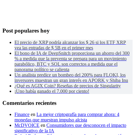
Post populares hoy
El precio de XRP podría alcanzar los $ 26 si los ETF XRP
vea las entradas de $ 5B en el primer mes
El bono de IA de DeepSnitch proporciona un ahorro del 300
% a medida que la preventa se prepara para un movimiento
parabólico, BTC y SOL son correctos a medida que el
panorama político se calienta
Un analista predice un bombeo del 200% para FLOKI, los
inversores muestran un gran interés en APORK y Shiba Inu
¿Qué es AGIX Coin? Reseñas de precios de Singularity
¡Uno había ganado el 7.000 por ciento!
Comentarios recientes
Finance
en
La mejor criptografía para comprar ahora: 4
monedas que muestran impulso alcista
McDVOICE
en
Consumidores que desconocen el impacto
significativo de la IA