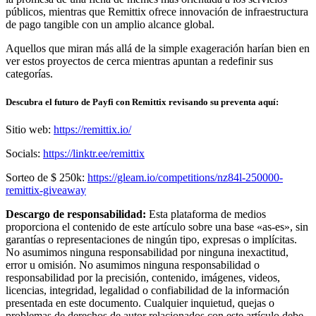
públicos, mientras que Remittix ofrece innovación de infraestructura
de pago tangible con un amplio alcance global.
Aquellos que miran más allá de la simple exageración harían bien en
ver estos proyectos de cerca mientras apuntan a redefinir sus
categorías.
Descubra el futuro de Payfi con Remittix revisando su preventa aquí:
Sitio web:
https://remittix.io/
Socials:
https://linktr.ee/remittix
Sorteo de $ 250k:
https://gleam.io/competitions/nz84l-250000-
remittix-giveaway
Descargo de responsabilidad:
Esta plataforma de medios
proporciona el contenido de este artículo sobre una base «as-es», sin
garantías o representaciones de ningún tipo, expresas o implícitas.
No asumimos ninguna responsabilidad por ninguna inexactitud,
error u omisión. No asumimos ninguna responsabilidad o
responsabilidad por la precisión, contenido, imágenes, videos,
licencias, integridad, legalidad o confiabilidad de la información
presentada en este documento. Cualquier inquietud, quejas o
problemas de derechos de autor relacionados con este artículo debe