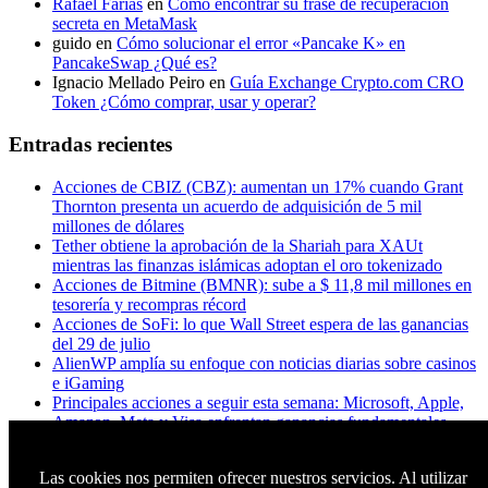
Rafael Farías
en
Cómo encontrar su frase de recuperación
secreta en MetaMask
guido
en
Cómo solucionar el error «Pancake K» en
PancakeSwap ¿Qué es?
Ignacio Mellado Peiro
en
Guía Exchange Crypto.com CRO
Token ¿Cómo comprar, usar y operar?
Entradas recientes
Acciones de CBIZ (CBZ): aumentan un 17% cuando Grant
Thornton presenta un acuerdo de adquisición de 5 mil
millones de dólares
Tether obtiene la aprobación de la Shariah para XAUt
mientras las finanzas islámicas adoptan el oro tokenizado
Acciones de Bitmine (BMNR): sube a $ 11,8 mil millones en
tesorería y recompras récord
Acciones de SoFi: lo que Wall Street espera de las ganancias
del 29 de julio
AlienWP amplía su enfoque con noticias diarias sobre casinos
e iGaming
Principales acciones a seguir esta semana: Microsoft, Apple,
Amazon, Meta y Visa enfrentan ganancias fundamentales
¿A los titulares de XRP realmente les importa Ripple? Esto es
lo que dicen los datos
Las cookies nos permiten ofrecer nuestros servicios. Al utilizar
Apple quiere chips chinos. Micron dice que no. Trump tiene