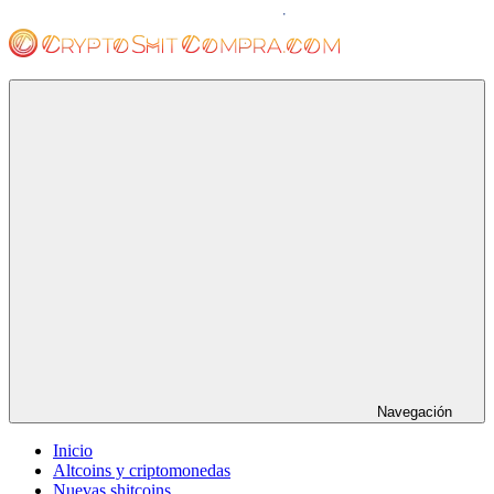
Saltar
al
contenido
cryptoshitcompra.com
Navegación
Inicio
Altcoins y criptomonedas
Nuevas shitcoins