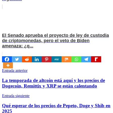
El Senado aprueba el proyecto de ley de custodia
de criptomonedas, pero el veto de Biden
amenaza: ¿q...
Navegación
Entrada anterior
de
La temporada de altcoin está aquí y los precios de
entradas
Dogecoin, Remittix y XRP se están calentando
Entrada siguiente
Qué esperar de los precios de Pepeto, Doge y Shib en
2025