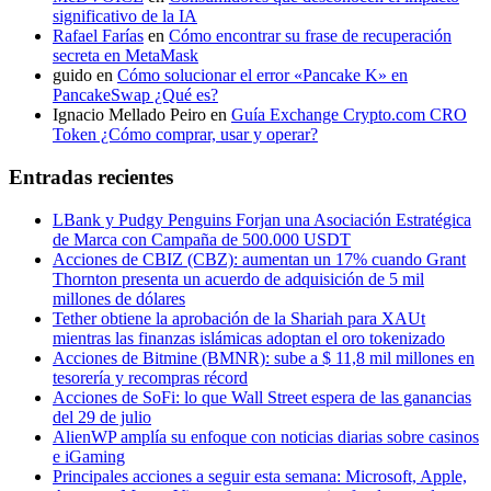
significativo de la IA
Rafael Farías
en
Cómo encontrar su frase de recuperación
secreta en MetaMask
guido
en
Cómo solucionar el error «Pancake K» en
PancakeSwap ¿Qué es?
Ignacio Mellado Peiro
en
Guía Exchange Crypto.com CRO
Token ¿Cómo comprar, usar y operar?
Entradas recientes
LBank y Pudgy Penguins Forjan una Asociación Estratégica
de Marca con Campaña de 500.000 USDT
Acciones de CBIZ (CBZ): aumentan un 17% cuando Grant
Thornton presenta un acuerdo de adquisición de 5 mil
millones de dólares
Tether obtiene la aprobación de la Shariah para XAUt
mientras las finanzas islámicas adoptan el oro tokenizado
Acciones de Bitmine (BMNR): sube a $ 11,8 mil millones en
tesorería y recompras récord
Acciones de SoFi: lo que Wall Street espera de las ganancias
del 29 de julio
AlienWP amplía su enfoque con noticias diarias sobre casinos
e iGaming
Principales acciones a seguir esta semana: Microsoft, Apple,