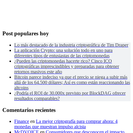
Post populares hoy
Lo más destacado de la industria criptográfica de Tim Draper
La aplicación Crypto: una solución todo en uno para
diferentes tipos de entusiastas de las criptomonedas
¿Pueden las criptomonedas hacerte rico? Cinco ICO
criptográficas imprescindibles y preparadas para obtener
retornos masivos este año
Bitcoin parece indeciso ya que el precio se niega a subir más
allá de los 64.500 dólares; Así es como están reaccionando las
altcoins
¿Podría el ROI de 30.000x previsto por BlockDAG ofrecer
resultados comparables?
Comentarios recientes
Finance
en
La mejor criptografía para comprar ahora: 4
monedas que muestran impulso alcista
McDVOICE
en
Consumidores que desconocen el impacto