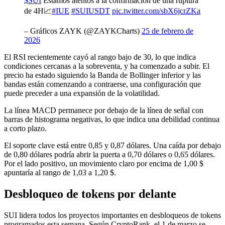
$SUI
Estamos atentos a la confirmación de una ruptura
de 4H📈
#IUE
#SUIUSDT
pic.twitter.com/sbX6jcrZKa
– Gráficos ZAYK (@ZAYKCharts)
25 de febrero de
2026
El RSI recientemente cayó al rango bajo de 30, lo que indica
condiciones cercanas a la sobreventa, y ha comenzado a subir. El
precio ha estado siguiendo la Banda de Bollinger inferior y las
bandas están comenzando a contraerse, una configuración que
puede preceder a una expansión de la volatilidad.
La línea MACD permanece por debajo de la línea de señal con
barras de histograma negativas, lo que indica una debilidad continua
a corto plazo.
El soporte clave está entre 0,85 y 0,87 dólares. Una caída por debajo
de 0,80 dólares podría abrir la puerta a 0,70 dólares o 0,65 dólares.
Por el lado positivo, un movimiento claro por encima de 1,00 $
apuntaría al rango de 1,03 a 1,20 $.
Desbloqueo de tokens por delante
SUI lidera todos los proyectos importantes en desbloqueos de tokens
programados esta semana. Según CryptoRank, el 1 de marzo se