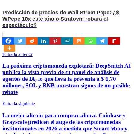
Predicción de precios de Wall Street Pepe: ¿$
WPepe 10x este año o Stratovm robará el
espectáculo?
Navegación
Entrada anterior
de
La próxima criptomoneda explotará: DeepSnitch AI
entradas
publica la vista previa de su panel de análisis de
agentes de IA, lo que lleva la preventa a $ 1,70
millones, SOL y BNB muestran signos de un posible
rebote
Entrada siguiente
La mejor altcoin para comprar ahora: Coinbase y
Grayscale predicen el auge de las criptomonedas
institucionales en 2026 a medida que Smart Money