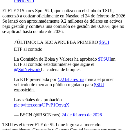
Precio SUI
El ETF 21Shares Spot SUI, que cotiza con el símbolo TSUI,
comenzó a cotizar oficialmente en Nasdaq el 24 de febrero de 2026.
Se lanzó con aproximadamente 9,2 millones de dólares en activos
bajo gestión y conlleva una comisión de gestión del 0,30%, que no
se aplicará hasta octubre de 2026.
⚡️ÚLTIMO: LA SEC APRUEBA PRIMERO
$SUI
ETF al contado
La Comisión de Bolsa y Valores ha aprobado
$TSUI
un
ETF al contado estadounidense que sigue el
@SuiNetwork
La cadena de bloques
La ETF presentada por
@21shares_us
marca el primer
vehículo de mercado público regulado para
$SUI
exposición.
Las señales de aprobación…
pic.twitter.com/UPvP1OxyqX
— BSCN (@BSCNews)
24 de febrero de 2026
TSUI es el tercer ETF de SUI que ingresa al mercado
estadounidense. Grayscale y Canary Capital lanzaron sus propios