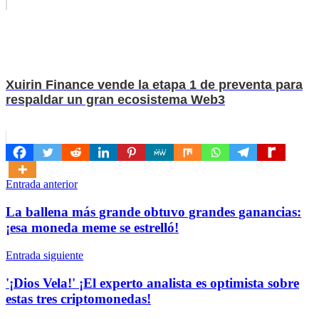
Xuirin Finance vende la etapa 1 de preventa para
respaldar un gran ecosistema Web3
Navegación
Entrada anterior
de
La ballena más grande obtuvo grandes ganancias:
entradas
¡esa moneda meme se estrelló!
Entrada siguiente
'¡Dios Vela!' ¡El experto analista es optimista sobre
estas tres criptomonedas!