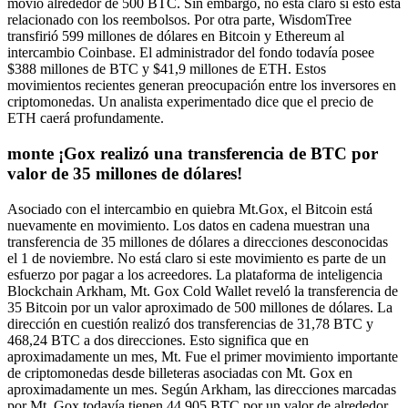
movió alrededor de 500 BTC. Sin embargo, no está claro si esto está
relacionado con los reembolsos. Por otra parte, WisdomTree
transfirió 599 millones de dólares en Bitcoin y Ethereum al
intercambio Coinbase. El administrador del fondo todavía posee
$388 millones de BTC y $41,9 millones de ETH. Estos
movimientos recientes generan preocupación entre los inversores en
criptomonedas. Un analista experimentado dice que el precio de
ETH caerá profundamente.
monte
¡Gox realizó una transferencia de BTC por
valor de 35 millones de dólares!
Asociado con el intercambio en quiebra Mt.Gox, el Bitcoin está
nuevamente en movimiento. Los datos en cadena muestran una
transferencia de 35 millones de dólares a direcciones desconocidas
el 1 de noviembre. No está claro si este movimiento es parte de un
esfuerzo por pagar a los acreedores. La plataforma de inteligencia
Blockchain Arkham, Mt. Gox Cold Wallet reveló la transferencia de
35 Bitcoin por un valor aproximado de 500 millones de dólares. La
dirección en cuestión realizó dos transferencias de 31,78 BTC y
468,24 BTC a dos direcciones. Esto significa que en
aproximadamente un mes, Mt. Fue el primer movimiento importante
de criptomonedas desde billeteras asociadas con Mt. Gox en
aproximadamente un mes. Según Arkham, las direcciones marcadas
por Mt. Gox todavía tienen 44,905 BTC por un valor de alrededor