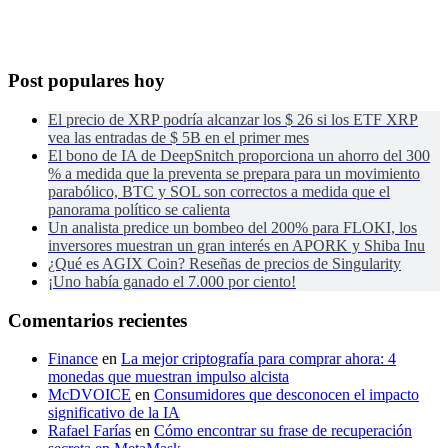
Post populares hoy
El precio de XRP podría alcanzar los $ 26 si los ETF XRP
vea las entradas de $ 5B en el primer mes
El bono de IA de DeepSnitch proporciona un ahorro del 300
% a medida que la preventa se prepara para un movimiento
parabólico, BTC y SOL son correctos a medida que el
panorama político se calienta
Un analista predice un bombeo del 200% para FLOKI, los
inversores muestran un gran interés en APORK y Shiba Inu
¿Qué es AGIX Coin? Reseñas de precios de Singularity
¡Uno había ganado el 7.000 por ciento!
Comentarios recientes
Finance
en
La mejor criptografía para comprar ahora: 4
monedas que muestran impulso alcista
McDVOICE
en
Consumidores que desconocen el impacto
significativo de la IA
Rafael Farías
en
Cómo encontrar su frase de recuperación