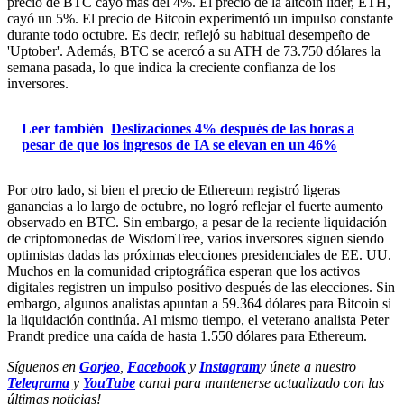
precio de BTC cayó más del 4%. El precio de la altcoin líder, ETH,
cayó un 5%. El precio de Bitcoin experimentó un impulso constante
durante todo octubre. Es decir, reflejó su habitual desempeño de
'Uptober'. Además, BTC se acercó a su ATH de 73.750 dólares la
semana pasada, lo que indica la creciente confianza de los
inversores.
Leer también
Deslizaciones 4% después de las horas a
pesar de que los ingresos de IA se elevan en un 46%
Por otro lado, si bien el precio de Ethereum registró ligeras
ganancias a lo largo de octubre, no logró reflejar el fuerte aumento
observado en BTC. Sin embargo, a pesar de la reciente liquidación
de criptomonedas de WisdomTree, varios inversores siguen siendo
optimistas dadas las próximas elecciones presidenciales de EE. UU.
Muchos en la comunidad criptográfica esperan que los activos
digitales registren un impulso positivo después de las elecciones. Sin
embargo, algunos analistas apuntan a 59.364 dólares para Bitcoin si
la liquidación continúa. Al mismo tiempo, el veterano analista Peter
Prandt predice una caída de hasta 1.550 dólares para Ethereum.
Síguenos en
Gorjeo
,
Facebook
y
Instagram
y únete a nuestro
Telegrama
y
YouTube
canal para mantenerse actualizado con las
últimas noticias!