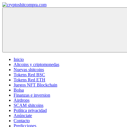
Saltar
al
cryptoshitcompra.com
contenido
Inicio
Altcoins y criptomonedas
Nuevas shitcoins
Tokens Red BSC
Tokens Red ETH
Juegos NFT Blockchain
Bolsa
Finanzas e inversion
Airdrops
SCAM shitcoins
Política privacidad
Anúnciate
Contacto
Predicciones