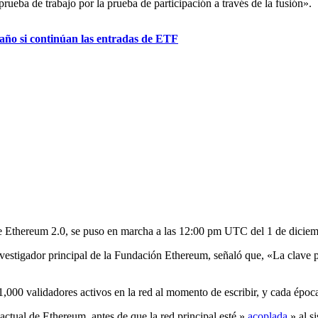
rueba de trabajo por la prueba de participación a través de la fusión».
 año si continúan las entradas de ETF
de Ethereum 2.0, se
puso en marcha
a las 12:00 pm UTC del 1 de diciem
estigador principal de la Fundación Ethereum, señaló que, «La clave p
,000 validadores activos en la red al momento de escribir, y cada época
 actual de Ethereum, antes de que la red principal esté »
acoplada
» al s