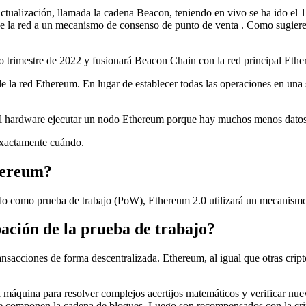
actualización, llamada la cadena Beacon, teniendo
en vivo se ha ido
el 1
 de la red a un mecanismo de consenso de punto de venta . Como sugiere
o trimestre de 2022 y fusionará Beacon Chain con la red principal Eth
 de la red Ethereum.
En lugar de establecer todas las operaciones en una
 del hardware ejecutar un nodo Ethereum porque hay muchos menos dat
exactamente cuándo.
hereum?
o como prueba de trabajo (PoW), Ethereum 2.0 utilizará un mecanismo 
pación de la prueba de trabajo?
ransacciones de forma descentralizada. Ethereum, al igual que otras c
na máquina para resolver complejos acertijos matemáticos y verificar nu
que componen la cadena de bloques. Luego son recompensados ​​con la cr