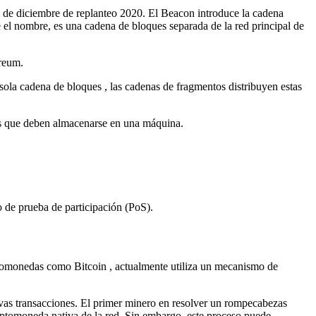
 de diciembre de replanteo 2020. El Beacon introduce la cadena
 el nombre, es una cadena de bloques separada de la red principal de
ereum.
 sola
cadena de bloques
, las cadenas de fragmentos distribuyen estas
os que deben almacenarse en una máquina.
de prueba de participación (PoS).
riptomonedas como
Bitcoin
, actualmente utiliza un mecanismo de
evas transacciones. El primer minero en resolver un rompecabezas
iptomoneda nativa de la red. Sin embargo, este proceso puede