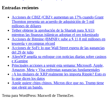
Entradas recientes
Acciones de CBIZ (CBZ): aumentan un 17% cuando Grant
Thornton presenta un acuerdo de adquisición de 5 mil
millones de dólares
Tether obtiene la aprobación de la Shariah para XAUt
mientras las finanzas islámicas adoptan el oro tokenizado
Acciones de Bitmine (BMNR): sube a $ 11,8 mil millones en
tesorería y recompras récord
Acciones de SoFi: lo que Wall Street espera de las ganancias
del 29 de julio
AlienWP amplía su enfoque con noticias diarias sobre casinos
e iGaming
Principales acciones a seguir esta semana: Microsoft, Apple,
Amazon, Meta y Visa enfrentan ganancias fundamentales
¿A los titulares de XRP realmente les importa Ripple? Esto es
lo que dicen los datos
Apple quiere chips chinos. Micron dice que no. Trump tiene
que elegir un bando.
Tema para WordPress: Maxwell de ThemeZee.