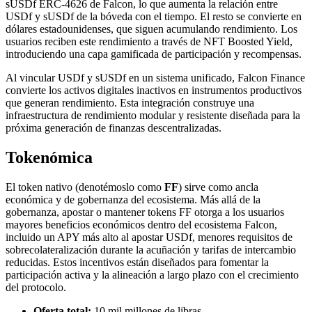
sUSDf ERC-4626 de Falcon, lo que aumenta la relación entre
USDf y sUSDf de la bóveda con el tiempo. El resto se convierte en
dólares estadounidenses, que siguen acumulando rendimiento. Los
usuarios reciben este rendimiento a través de NFT Boosted Yield,
introduciendo una capa gamificada de participación y recompensas.
Al vincular USDf y sUSDf en un sistema unificado, Falcon Finance
convierte los activos digitales inactivos en instrumentos productivos
que generan rendimiento. Esta integración construye una
infraestructura de rendimiento modular y resistente diseñada para la
próxima generación de finanzas descentralizadas.
Tokenómica
El token nativo (denotémoslo como
FF
) sirve como ancla
económica y de gobernanza del ecosistema. Más allá de la
gobernanza, apostar o mantener tokens FF otorga a los usuarios
mayores beneficios económicos dentro del ecosistema Falcon,
incluido un APY más alto al apostar USDf, menores requisitos de
sobrecolateralización durante la acuñación y tarifas de intercambio
reducidas. Estos incentivos están diseñados para fomentar la
participación activa y la alineación a largo plazo con el crecimiento
del protocolo.
Oferta total:
10 mil millones de libras