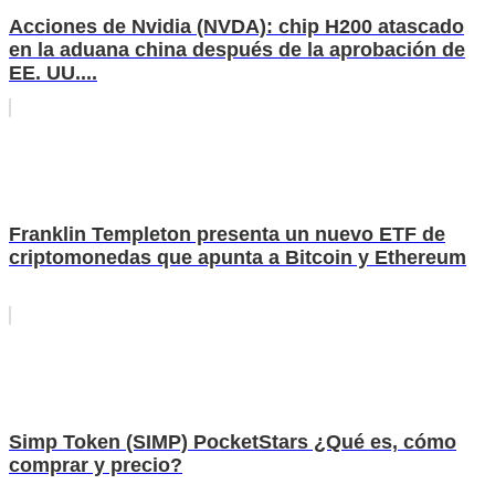
Acciones de Nvidia (NVDA): chip H200 atascado
en la aduana china después de la aprobación de
EE. UU....
Franklin Templeton presenta un nuevo ETF de
criptomonedas que apunta a Bitcoin y Ethereum
Simp Token (SIMP) PocketStars ¿Qué es, cómo
comprar y precio?