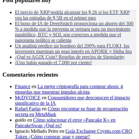
Post populares hoy
El precio de XRP podría alcanzar los $ 26 si los ETF XRP
vea las entradas de $ 5B en el primer mes
El bono de IA de DeepSnitch proporciona un ahorro del 300
% a medida que la preventa se prepara para un movimiento
parabólico, BTC y SOL son correctos a medida que el
panorama político se calienta
Un analista predice un bombeo del 200% para FLOKI, los
inversores muestran un gran interés en APORK y Shiba Inu
¿Qué es AGIX Coin? Reseñas de precios de Singularity
¡Uno había ganado el 7.000 por ciento!
Comentarios recientes
Finance
en
La mejor criptografía para comprar ahora: 4
monedas que muestran impulso alcista
McDVOICE
en
Consumidores que desconocen el impacto
significativo de la IA
Rafael Farías
en
Cómo encontrar su frase de recuperación
secreta en MetaMask
guido
en
Cómo solucionar el error «Pancake K» en
PancakeSwap ¿Qué es?
Ignacio Mellado Peiro
en
Guía Exchange Crypto.com CRO
Token ¿Cómo comprar, usar y operar?