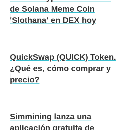
de Solana Meme Coin
'Slothana' en DEX hoy
QuickSwap (QUICK) Token.
¿Qué es, cómo comprar y
precio?
Simmining lanza una
aplicación gratuita de