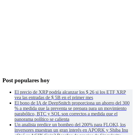
Post populares hoy
El precio de XRP podría alcanzar los $ 26 si los ETF XRP
vea las entradas de $ 5B en el primer mes
El bono de IA de DeepSnitch proporciona un ahorro del 300
% a medida que la preventa se prepara para un movimiento
parabólico, BTC y SOL son correctos a medida que el
panorama político se calienta
Un analista predice un bombeo del 200% para FLOKI, los
inversores muestran un gran interés en APORK y Shiba Inu