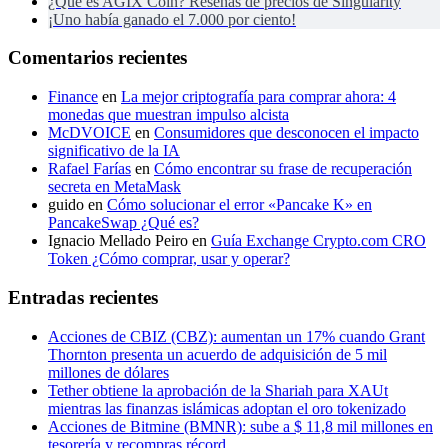
¿Qué es AGIX Coin? Reseñas de precios de Singularity
¡Uno había ganado el 7.000 por ciento!
Comentarios recientes
Finance
en
La mejor criptografía para comprar ahora: 4
monedas que muestran impulso alcista
McDVOICE
en
Consumidores que desconocen el impacto
significativo de la IA
Rafael Farías
en
Cómo encontrar su frase de recuperación
secreta en MetaMask
guido
en
Cómo solucionar el error «Pancake K» en
PancakeSwap ¿Qué es?
Ignacio Mellado Peiro
en
Guía Exchange Crypto.com CRO
Token ¿Cómo comprar, usar y operar?
Entradas recientes
Acciones de CBIZ (CBZ): aumentan un 17% cuando Grant
Thornton presenta un acuerdo de adquisición de 5 mil
millones de dólares
Tether obtiene la aprobación de la Shariah para XAUt
mientras las finanzas islámicas adoptan el oro tokenizado
Acciones de Bitmine (BMNR): sube a $ 11,8 mil millones en
tesorería y recompras récord