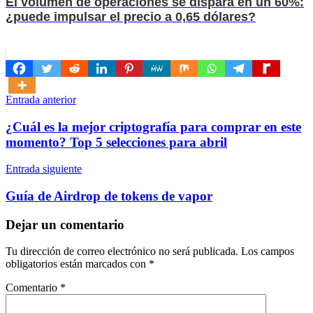
El volumen de operaciones se dispara en un 60%:
¿puede impulsar el precio a 0,65 dólares?
Navegación
Entrada anterior
de
¿Cuál es la mejor criptografía para comprar en este
entradas
momento? Top 5 selecciones para abril
Entrada siguiente
Guía de Airdrop de tokens de vapor
Dejar un comentario
Tu dirección de correo electrónico no será publicada.
Los campos
obligatorios están marcados con
*
Comentario
*