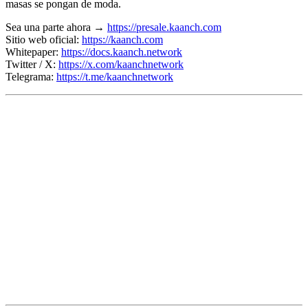
masas se pongan de moda.
Sea una parte ahora →
https://presale.kaanch.com
Sitio web oficial:
https://kaanch.com
Whitepaper:
https://docs.kaanch.network
Twitter / X:
https://x.com/kaanchnetwork
Telegrama:
https://t.me/kaanchnetwork