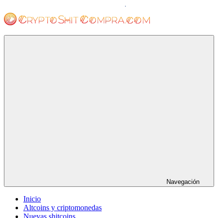
Saltar
al
contenido
cryptoshitcompra.com
Navegación
Inicio
Altcoins y criptomonedas
Nuevas shitcoins