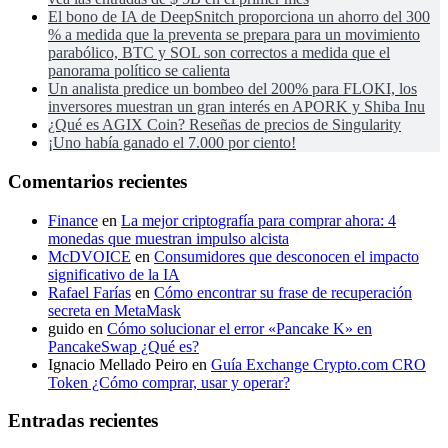
El bono de IA de DeepSnitch proporciona un ahorro del 300
% a medida que la preventa se prepara para un movimiento
parabólico, BTC y SOL son correctos a medida que el
panorama político se calienta
Un analista predice un bombeo del 200% para FLOKI, los
inversores muestran un gran interés en APORK y Shiba Inu
¿Qué es AGIX Coin? Reseñas de precios de Singularity
¡Uno había ganado el 7.000 por ciento!
Comentarios recientes
Finance
en
La mejor criptografía para comprar ahora: 4
monedas que muestran impulso alcista
McDVOICE
en
Consumidores que desconocen el impacto
significativo de la IA
Rafael Farías
en
Cómo encontrar su frase de recuperación
secreta en MetaMask
guido
en
Cómo solucionar el error «Pancake K» en
PancakeSwap ¿Qué es?
Ignacio Mellado Peiro
en
Guía Exchange Crypto.com CRO
Token ¿Cómo comprar, usar y operar?
Entradas recientes