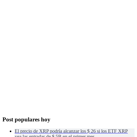
Post populares hoy
El precio de XRP podría alcanzar los $ 26 si los ETF XRP
vea las entradas de $ 5B en el primer mes