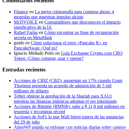
Comentarios recientes
Finance
en
La mejor criptografía para comprar ahora: 4
monedas que muestran impulso alcista
McDVOICE
en
Consumidores que desconocen el impacto
significativo de la IA
Rafael Farías
en
Cómo encontrar su frase de recuperación
secreta en MetaMask
guido
en
Cómo solucionar el error «Pancake K» en
PancakeSwap ¿Qué es?
Ignacio Mellado Peiro
en
Guía Exchange Crypto.com CRO
Token ¿Cómo comprar, usar y operar?
Entradas recientes
Acciones de CBIZ (CBZ): aumentan un 17% cuando Grant
Thornton presenta un acuerdo de adquisición de 5 mil
millones de dólares
Tether obtiene la aprobación de la Shariah para XAUt
mientras las finanzas islámicas adoptan el oro tokenizado
Acciones de Bitmine (BMNR): sube a $ 11,8 mil millones en
tesorería y recompras récord
Acciones de SoFi: lo que Wall Street espera de las ganancias
del 29 de julio
AlienWP amplía su enfoque con noticias diarias sobre casinos