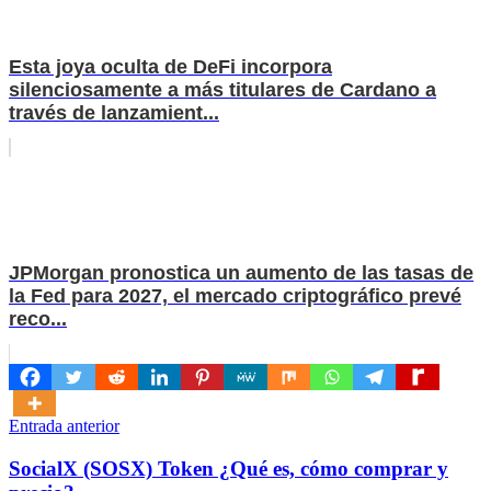
Esta joya oculta de DeFi incorpora
silenciosamente a más titulares de Cardano a
través de lanzamient...
JPMorgan pronostica un aumento de las tasas de
la Fed para 2027, el mercado criptográfico prevé
reco...
Navegación
Entrada anterior
de
SocialX (SOSX) Token ¿Qué es, cómo comprar y
entradas