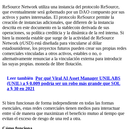
ReSource Network utiliza una instancia del protocolo ReSource,
que eventualmente será gobernado por un DAO compuesto por sus
activos y partes interesadas. El protocolo ReSource permite la
creación de instancias adicionales, que difieren de la instancia
descrita en este documento en la stablecoin derivada de sus
operaciones, su política crediticia y la dinámica de la red interna. Si
bien la moneda estable que surge de la actividad de ReSource
Network (rUSD) está diseñada para vincularse al dólar
estadounidense, los proyectos futuros pueden crear sus propias redes
comerciales vinculadas a otros activos, estables o no, o
alternativamente renunciar a la vinculación externa para introducir
las suyas propias. moneda de libre flotación.
Leer también
Por qué Viral AI Asset Manager UNILABS
(UNIL) a $ 0.009 podría ser un robo más grande que SOL
a $ 30 en 2021
Si bien funcionan de forma independiente en todas las formas
esenciales, estas redes comerciales tienen medios para interactuar
entre sí de manera que maximizan el beneficio mutuo al tiempo que
evitan el exceso de riesgo de una red a otra.
Cómo funciona