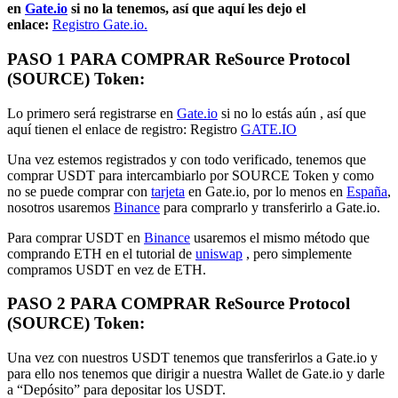
en
Gate.io
si no la tenemos, así que aquí les dejo el
enlace:
Registro Gate.io.
PASO 1 PARA COMPRAR ReSource Protocol
(SOURCE) Token:
Lo primero será registrarse en
Gate.io
si no lo estás aún , así que
aquí tienen el enlace de registro: Registro
GATE.IO
Una vez estemos registrados y con todo verificado, tenemos que
comprar USDT para intercambiarlo por SOURCE Token y como
no se puede comprar con
tarjeta
en Gate.io, por lo menos en
España
,
nosotros usaremos
Binance
para comprarlo y transferirlo a Gate.io.
Para comprar USDT en
Binance
usaremos el mismo método que
comprando ETH en el tutorial de
uniswap
, pero simplemente
compramos USDT en vez de ETH.
PASO 2 PARA COMPRAR ReSource Protocol
(SOURCE) Token:
Una vez con nuestros USDT tenemos que transferirlos a Gate.io y
para ello nos tenemos que dirigir a nuestra Wallet de Gate.io y darle
a “Depósito” para depositar los USDT.