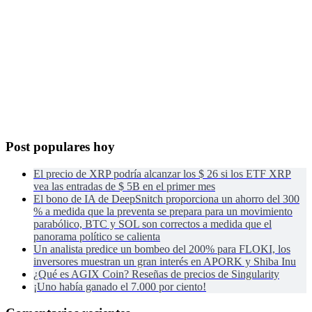
Post populares hoy
El precio de XRP podría alcanzar los $ 26 si los ETF XRP
vea las entradas de $ 5B en el primer mes
El bono de IA de DeepSnitch proporciona un ahorro del 300
% a medida que la preventa se prepara para un movimiento
parabólico, BTC y SOL son correctos a medida que el
panorama político se calienta
Un analista predice un bombeo del 200% para FLOKI, los
inversores muestran un gran interés en APORK y Shiba Inu
¿Qué es AGIX Coin? Reseñas de precios de Singularity
¡Uno había ganado el 7.000 por ciento!