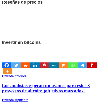
Reseñas de precios
Invertir en bitcoins
Navegación
Entrada anterior
de
Los analistas esperan un avance para estos 3
entradas
proyectos de altcoin: ¡objetivos marcados!
Entrada siguiente