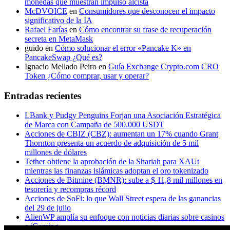
monedas que muestran impulso alcista
McDVOICE
en
Consumidores que desconocen el impacto
significativo de la IA
Rafael Farías
en
Cómo encontrar su frase de recuperación
secreta en MetaMask
guido
en
Cómo solucionar el error «Pancake K» en
PancakeSwap ¿Qué es?
Ignacio Mellado Peiro
en
Guía Exchange Crypto.com CRO
Token ¿Cómo comprar, usar y operar?
Entradas recientes
LBank y Pudgy Penguins Forjan una Asociación Estratégica
de Marca con Campaña de 500.000 USDT
Acciones de CBIZ (CBZ): aumentan un 17% cuando Grant
Thornton presenta un acuerdo de adquisición de 5 mil
millones de dólares
Tether obtiene la aprobación de la Shariah para XAUt
mientras las finanzas islámicas adoptan el oro tokenizado
Acciones de Bitmine (BMNR): sube a $ 11,8 mil millones en
tesorería y recompras récord
Acciones de SoFi: lo que Wall Street espera de las ganancias
del 29 de julio
AlienWP amplía su enfoque con noticias diarias sobre casinos
e iGaming