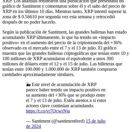
XRP. Los analistas retuitearon una publicación que presentaba un
gráfico de Santiment y comentaron sobre él y el salto del precio de
XRP en los últimos 10 días. Mientras tanto, XRP intentó superar la
zona de $ 0.56610 por segunda vez esta semana y retrocedió
después de no poder hacerlo.
Según la publicación de Santiment, las grandes ballenas han estado
acumulando XRP últimamente, lo que ha tenido un «impacto
positivo» en el aumento del precio de la criptomoneda del +36%
observado en el mercado entre el 7 y el 13 de julio. El gráfico
muestra que las grandes ballenas criptográficas que tenían entre 10 y
100 millones de XRP acumularon el equivalente a unos 300
millones de dólares entre el 12 y el 15 de julio. Las billeteras que
tenían entre 100.000 y 1.000.000 de XRP también compraron
cantidades aproximadamente similares.
🐳 Este nivel de acumulación de XRP
parece haber tenido un impacto positivo en
su aumento del +36% que se produjo entre
el 7 y el 13 de julio. Estén atentos a si estos
actores clave continúan acumulando.
https://t.co/vr7QcwrNja
— Santiment (@santimentfeed)
15 de julio
de 2024