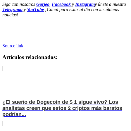
Siga con nosotros
Gorjeo
,
Facebook
y
Instagram
y únete a nuestro
Telegrama
y
YouTube
¡Canal para estar al día con las últimas
noticias!
Source link
Artículos relacionados:
¿El sueño de Dogecoin de $ 1 sigue vivo? Los
analistas creen que estos 2 criptos más baratos
podrían...