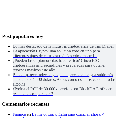
Post populares hoy
Lo más destacado de la industria criptográfica de Tim Draper
La aplicación Crypto: una solución todo en uno para
diferentes tipos de entusiastas de las criptomonedas
¿Pueden las criptomonedas hacerte rico? Cinco ICO
criptográficas imprescindibles y preparadas para obtener
retornos masivos este año
Bitcoin parece indeciso ya que el precio se niega a subir más
allá de los 64.500 dólares; Así es como están reaccionando las
altcoins
¿Podría el ROI de 30.000x previsto por BlockDAG ofrecer
resultados comparables?
Comentarios recientes
Finance
en
La mejor criptografía para comprar ahora: 4