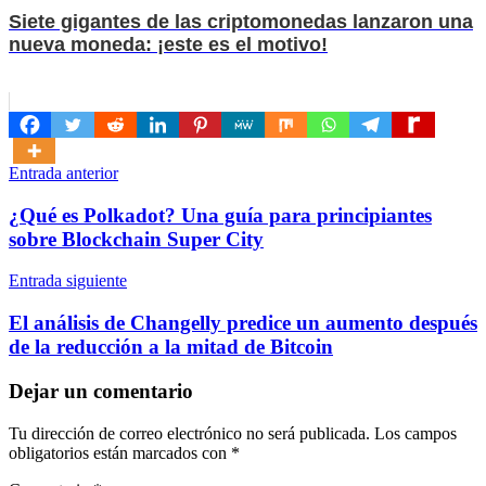
Siete gigantes de las criptomonedas lanzaron una
nueva moneda: ¡este es el motivo!
Navegación
Entrada anterior
de
¿Qué es Polkadot? Una guía para principiantes
entradas
sobre Blockchain Super City
Entrada siguiente
El análisis de Changelly predice un aumento después
de la reducción a la mitad de Bitcoin
Dejar un comentario
Tu dirección de correo electrónico no será publicada.
Los campos
obligatorios están marcados con
*