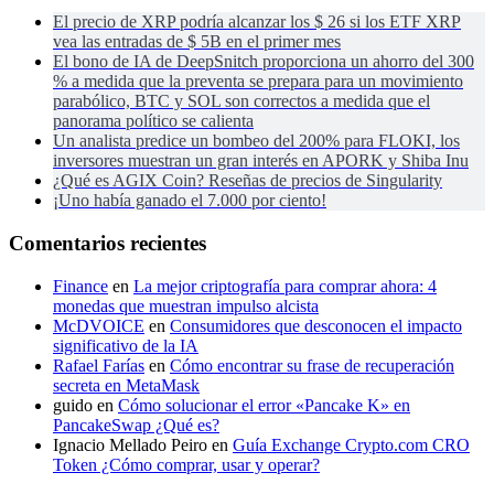
El precio de XRP podría alcanzar los $ 26 si los ETF XRP
vea las entradas de $ 5B en el primer mes
El bono de IA de DeepSnitch proporciona un ahorro del 300
% a medida que la preventa se prepara para un movimiento
parabólico, BTC y SOL son correctos a medida que el
panorama político se calienta
Un analista predice un bombeo del 200% para FLOKI, los
inversores muestran un gran interés en APORK y Shiba Inu
¿Qué es AGIX Coin? Reseñas de precios de Singularity
¡Uno había ganado el 7.000 por ciento!
Comentarios recientes
Finance
en
La mejor criptografía para comprar ahora: 4
monedas que muestran impulso alcista
McDVOICE
en
Consumidores que desconocen el impacto
significativo de la IA
Rafael Farías
en
Cómo encontrar su frase de recuperación
secreta en MetaMask
guido
en
Cómo solucionar el error «Pancake K» en
PancakeSwap ¿Qué es?
Ignacio Mellado Peiro
en
Guía Exchange Crypto.com CRO
Token ¿Cómo comprar, usar y operar?