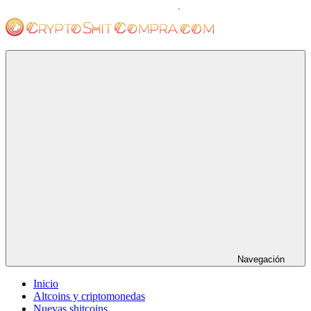
Saltar
al
contenido
cryptoshitcompra.com
Navegación
Inicio
Altcoins y criptomonedas
Nuevas shitcoins