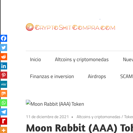
Saltar
al
contenido
cr
Inicio
Altcoins y criptomonedas
Nuev
Finanzas e inversion
Airdrops
SCAM 
11 de diciembre de 2021
Altcoins y criptomonedas
/
Toke
Moon Rabbit (AAA) Tok