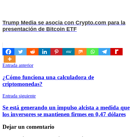
Trump Media se asocia con Crypto.com para la
presentación de Bitcoin ETF
Navegación
Entrada anterior
de
¿Cómo funciona una calculadora de
entradas
criptomonedas?
Entrada siguiente
Se está generando un impulso alcista a medida que
los inversores se mantienen firmes en 0,47 dólares
Dejar un comentario