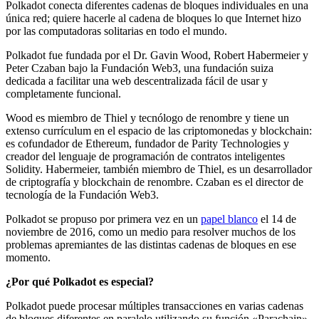
Polkadot conecta diferentes cadenas de bloques individuales en una
única red; quiere hacerle al
cadena de bloques
lo que Internet hizo
por las computadoras solitarias en todo el mundo.
Polkadot fue fundada por el Dr. Gavin Wood, Robert Habermeier y
Peter Czaban bajo la Fundación Web3, una fundación suiza
dedicada a facilitar una web descentralizada fácil de usar y
completamente funcional.
Wood es miembro de Thiel y tecnólogo de renombre y tiene un
extenso currículum en el espacio de las criptomonedas y blockchain:
es cofundador de Ethereum, fundador de Parity Technologies y
creador del lenguaje de programación de contratos inteligentes
Solidity.
Habermeier, también miembro de Thiel, es un desarrollador
de criptografía y blockchain de renombre.
Czaban es el director de
tecnología de la Fundación Web3.
Polkadot se propuso por primera vez en un
papel blanco
el 14 de
noviembre de 2016, como un medio para resolver muchos de los
problemas apremiantes de las distintas cadenas de bloques en ese
momento.
¿Por qué Polkadot es especial?
Polkadot puede procesar múltiples transacciones en varias cadenas
de bloques diferentes en paralelo utilizando su función «Parachain».