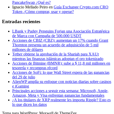
PancakeSwap ¿Qué es?
Ignacio Mellado Peiro
en
Guía Exchange Crypto.com CRO
Token ¿Cómo comprar, usar y operar?
Entradas recientes
LBank y Pudgy Penguins Forjan una Asociación Estratégica
de Marca con Campaña de 500.000 USDT
Acciones de CBIZ (CBZ): aumentan un 17% cuando Grant
Thornton presenta un acuerdo de adquisición de 5 mil
millones de dólares
Tether obtiene la aprobación de la Shariah para XAUt
mientras las finanzas islámicas adoptan el oro tokenizado
Acciones de Bitmine (BMNR): sube a $ 11,8 mil millones en
tesorería y recompras récord
Acciones de SoFi: lo que Wall Street espera de las ganancias
del 29 de julio
AlienWP amplía su enfoque con noticias diarias sobre casinos
e iGaming
Principales acciones a seguir esta semana: Microsoft, Apple,
Amazon, Meta y Visa enfrentan ganancias fundamentales
¿A los titulares de XRP realmente les importa Ripple? Esto es
lo que dicen los datos
Tema para WordPress: Maxwell de ThemeZee.