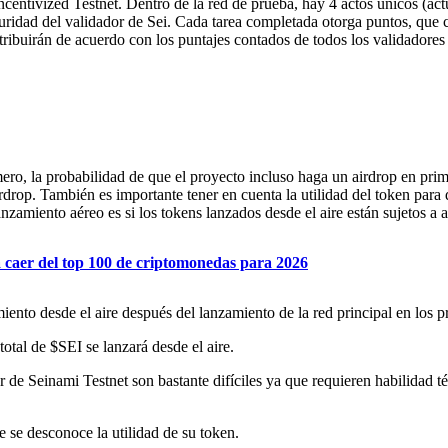
centivized Testnet. Dentro de la red de prueba, hay 4 actos únicos (act
seguridad del validador de Sei. Cada tarea completada otorga puntos, q
tribuirán de acuerdo con los puntajes contados de todos los validadores
mero, la probabilidad de que el proyecto incluso haga un airdrop en pri
irdrop. También es importante tener en cuenta la utilidad del token para 
anzamiento aéreo es si los tokens lanzados desde el aire están sujetos a
 caer del top 100 de criptomonedas para 2026
iento desde el aire después del lanzamiento de la red principal en los 
total de $SEI se lanzará desde el aire.
 de Seinami Testnet son bastante difíciles ya que requieren habilidad té
 se desconoce la utilidad de su token.