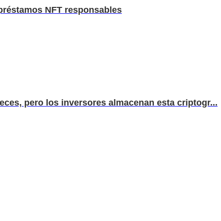
 préstamos NFT responsables
eces, pero los inversores almacenan esta criptogr...