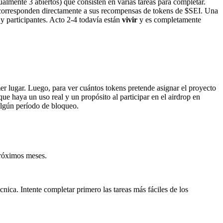
ualmente 3 abiertos) que consisten en varias tareas para completar.
ue corresponden directamente a sus recompensas de tokens de $SEI. Una
 y participantes. Acto 2-4 todavía están
vivir
y es completamente
mer lugar. Luego, para ver cuántos tokens pretende asignar el proyecto
que haya un uso real y un propósito al participar en el airdrop en
 algún período de bloqueo.
próximos meses.
cnica. Intente completar primero las tareas más fáciles de los