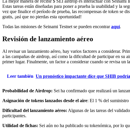
La mejor manera de recibir $ SEI airdrop es interactuar con Seinami In
Estas tareas están diseñadas para poner a prueba la usabilidad y la 
vez que finalice el período de prueba, las recompensas de token se dis
gratis, ¡así que no pierdas esta oportunidad!
Todas las misiones de Seinami Testnet se pueden encontrar
aquí
.
Revisión de lanzamiento aéreo
Al revisar un lanzamiento aéreo, hay varios factores a considerar. Pri
a las campañas de airdrop, así como la dificultad de participar en su a
primer lugar. Finalmente, un factor a considerar cuando se revisa un l
Leer también
Un pronóstico impactante dice que SHIB podría
Probabilidad de Airdrop:
Sei ha confirmado que realizará un lanzam
Asignación de tokens lanzados desde el aire
: El 1 % del suministro 
Dificultad del lanzamiento aéreo:
Algunas de las tareas del validador
participantes.
Utilidad de fichas:
Sei aún no ha publicado su tokenómica, por lo que