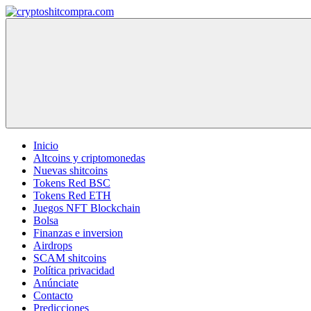
Saltar
al
cryptoshitcompra.com
contenido
Inicio
Altcoins y criptomonedas
Nuevas shitcoins
Tokens Red BSC
Tokens Red ETH
Juegos NFT Blockchain
Bolsa
Finanzas e inversion
Airdrops
SCAM shitcoins
Política privacidad
Anúnciate
Contacto
Predicciones