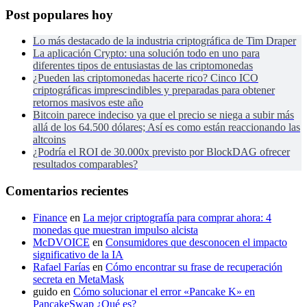
Post populares hoy
Lo más destacado de la industria criptográfica de Tim Draper
La aplicación Crypto: una solución todo en uno para
diferentes tipos de entusiastas de las criptomonedas
¿Pueden las criptomonedas hacerte rico? Cinco ICO
criptográficas imprescindibles y preparadas para obtener
retornos masivos este año
Bitcoin parece indeciso ya que el precio se niega a subir más
allá de los 64.500 dólares; Así es como están reaccionando las
altcoins
¿Podría el ROI de 30.000x previsto por BlockDAG ofrecer
resultados comparables?
Comentarios recientes
Finance
en
La mejor criptografía para comprar ahora: 4
monedas que muestran impulso alcista
McDVOICE
en
Consumidores que desconocen el impacto
significativo de la IA
Rafael Farías
en
Cómo encontrar su frase de recuperación
secreta en MetaMask
guido
en
Cómo solucionar el error «Pancake K» en
PancakeSwap ¿Qué es?