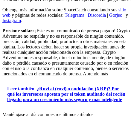
Obtenga más información sobre SpaceCatch consultando sus
sitio
web
y páginas de redes sociales:
Telegrama
|
Discordia
|
Gorjeo
| y
Instagram
.
Presione soltar:
¡Este es un comunicado de prensa pagado! Crypto
Adventure no respalda y no es responsable de ningún contenido,
precisión, calidad, publicidad, productos u otros materiales en esta
página. Los lectores deben hacer su propia investigación antes de
realizar cualquier acción relacionada con la empresa. Crypto
Adventure no es responsable, directa o indirectamente, de ningún
daño o pérdida causado o presuntamente causado por o en relación
con el uso o la confianza en cualquier contenido, bienes o servicios
mencionados en el comunicado de prensa. Aprende más
Leer también
¿Ruvi ai (ruvi) o ondulación (XRP)? Por
qué los inversores apostan por el token auditado del recién
llegado para un crecimiento más seguro y más inteligente
Manténgase al día con nuestros últimos artículos