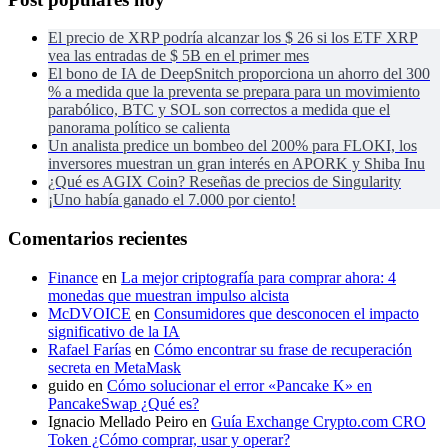
El precio de XRP podría alcanzar los $ 26 si los ETF XRP
vea las entradas de $ 5B en el primer mes
El bono de IA de DeepSnitch proporciona un ahorro del 300
% a medida que la preventa se prepara para un movimiento
parabólico, BTC y SOL son correctos a medida que el
panorama político se calienta
Un analista predice un bombeo del 200% para FLOKI, los
inversores muestran un gran interés en APORK y Shiba Inu
¿Qué es AGIX Coin? Reseñas de precios de Singularity
¡Uno había ganado el 7.000 por ciento!
Comentarios recientes
Finance
en
La mejor criptografía para comprar ahora: 4
monedas que muestran impulso alcista
McDVOICE
en
Consumidores que desconocen el impacto
significativo de la IA
Rafael Farías
en
Cómo encontrar su frase de recuperación
secreta en MetaMask
guido
en
Cómo solucionar el error «Pancake K» en
PancakeSwap ¿Qué es?
Ignacio Mellado Peiro
en
Guía Exchange Crypto.com CRO
Token ¿Cómo comprar, usar y operar?