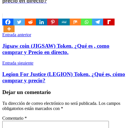
precio en directo?
Navegación
Entrada anterior
de
Jigsaw coin (JIGSAW) Token. ¿Qué es , como
entradas
comprar y Precio en directo.
Entrada siguiente
Legion For Justice (LEGION) Token. ¿Qué es, cómo
comprar y precio?
Dejar un comentario
Tu dirección de correo electrónico no será publicada.
Los campos
obligatorios están marcados con
*
Comentario
*