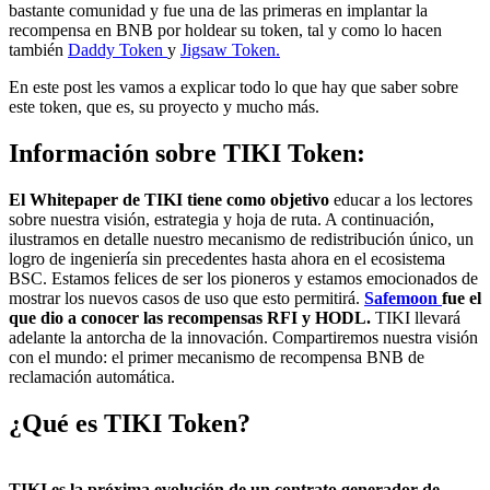
bastante comunidad y fue una de las primeras en implantar la
recompensa en BNB por holdear su token, tal y como lo hacen
también
Daddy Token
y
Jigsaw Token.
En este post les vamos a explicar todo lo que hay que saber sobre
este token, que es, su proyecto y mucho más.
Información sobre TIKI Token:
El Whitepaper de TIKI tiene como objetivo
educar a los lectores
sobre nuestra visión, estrategia y hoja de ruta. A continuación,
ilustramos en detalle nuestro mecanismo de redistribución único, un
logro de ingeniería sin precedentes hasta ahora en el ecosistema
BSC. Estamos felices de ser los pioneros y estamos emocionados de
mostrar los nuevos casos de uso que esto permitirá.
Safemoon
fue el
que dio a conocer las recompensas RFI y HODL.
TIKI llevará
adelante la antorcha de la innovación. Compartiremos nuestra visión
con el mundo: el primer mecanismo de recompensa BNB de
reclamación automática.
¿Qué es TIKI Token?
TIKI es la próxima evolución de un contrato generador de