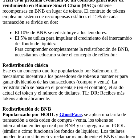
rendimiento en Binance Smart Chain (BSC):
obtiene
recompensas en BNB en lugar de tokens. El contrato de tokens
emplea un sistema de recompensas estático: el 15% de cada
transacción se divide en dos:
El 10% de BNB se redistribuye a los tenedores.
El 5% se utiliza para impulsar el crecimiento del intercambio
del fondo de liquidez.
Para comprender completamente la redistribución de BNB,
necesitamos educarlo sobre el concepto de reflexión:
Redistribución clásica
‍Este es un concepto que fue popularizado por Safemoon. El
mecanismo incentiva a los poseedores de tokens a mantener para
ganar dividendos de las transacciones (compra y venta). La
redistribución se basa en el porcentaje (en el contrato), el saldo
actual del token y el número de titulares. TL; DR: Recibes más
tokens automáticamente.
Redistribución de BNB
Popularizado por HODL y
GhostFace
,
se aplica una tarifa de
transacción a cada orden de compra / venta, los tokens se
intercambian en tiempo real por BNB y se agregan a un POOL
(similar a cómo funcionan los fondos de liquidez). Los titulares
pueden ir a un sitio web y reclamar manualmente el BNB ganado en