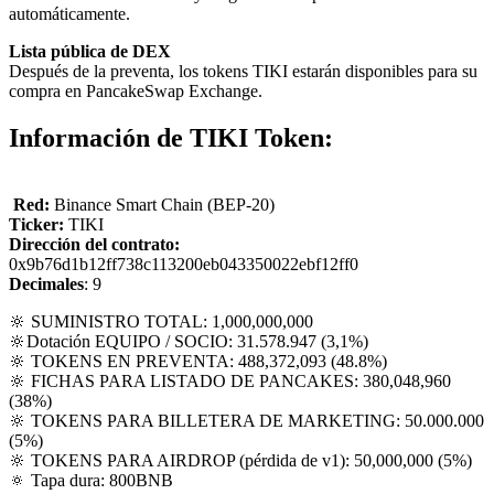
automáticamente.
Lista pública de ‍DEX
‍Después de la preventa, los tokens TIKI estarán disponibles para su
compra en PancakeSwap Exchange.
Información de TIKI Token:
‍
Red:
Binance Smart Chain (BEP-20)
Ticker:
TIKI
Dirección del contrato:
0x9b76d1b12ff738c113200eb043350022ebf12ff0
Decimales
: 9
‍🔆 SUMINISTRO TOTAL: 1,000,000,000
🔆Dotación EQUIPO / SOCIO: 31.578.947 (3,1%)
🔆 TOKENS EN PREVENTA: 488,372,093 (48.8%)
‍🔆 FICHAS PARA LISTADO DE PANCAKES: 380,048,960
(38%)
🔆 TOKENS PARA BILLETERA DE MARKETING: 50.000.000
(5%)
🔆 TOKENS PARA AIRDROP (pérdida de v1): 50,000,000 (5%)
🔅 Tapa dura: 800BNB