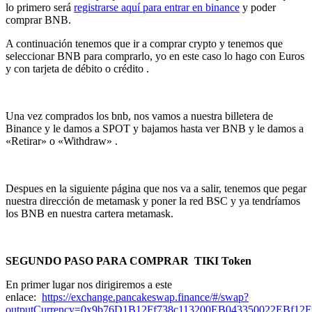
lo primero será
registrarse aquí para entrar en binance
y poder
comprar BNB.
A continuación tenemos que ir a comprar crypto y tenemos que
seleccionar BNB para comprarlo, yo en este caso lo hago con Euros
y con tarjeta de débito o crédito .
Una vez comprados los bnb, nos vamos a nuestra billetera de
Binance y le damos a SPOT y bajamos hasta ver BNB y le damos a
«Retirar» o «Withdraw» .
Despues en la siguiente página que nos va a salir, tenemos que pegar
nuestra dirección de metamask y poner la red BSC y ya tendríamos
los BNB en nuestra cartera metamask.
SEGUNDO PASO PARA COMPRAR
TIKI Token
En primer lugar nos dirigiremos a este
enlace:
https://exchange.pancakeswap.finance/#/swap?
outputCurrency=0x9b76D1B12Ff738c113200EB043350022EBf12F