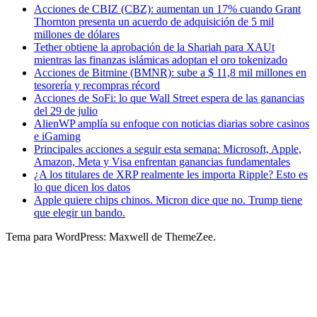
Acciones de CBIZ (CBZ): aumentan un 17% cuando Grant
Thornton presenta un acuerdo de adquisición de 5 mil
millones de dólares
Tether obtiene la aprobación de la Shariah para XAUt
mientras las finanzas islámicas adoptan el oro tokenizado
Acciones de Bitmine (BMNR): sube a $ 11,8 mil millones en
tesorería y recompras récord
Acciones de SoFi: lo que Wall Street espera de las ganancias
del 29 de julio
AlienWP amplía su enfoque con noticias diarias sobre casinos
e iGaming
Principales acciones a seguir esta semana: Microsoft, Apple,
Amazon, Meta y Visa enfrentan ganancias fundamentales
¿A los titulares de XRP realmente les importa Ripple? Esto es
lo que dicen los datos
Apple quiere chips chinos. Micron dice que no. Trump tiene
que elegir un bando.
Tema para WordPress: Maxwell de ThemeZee.