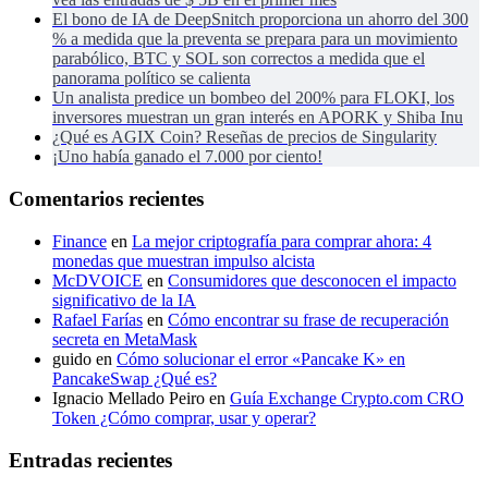
El bono de IA de DeepSnitch proporciona un ahorro del 300
% a medida que la preventa se prepara para un movimiento
parabólico, BTC y SOL son correctos a medida que el
panorama político se calienta
Un analista predice un bombeo del 200% para FLOKI, los
inversores muestran un gran interés en APORK y Shiba Inu
¿Qué es AGIX Coin? Reseñas de precios de Singularity
¡Uno había ganado el 7.000 por ciento!
Comentarios recientes
Finance
en
La mejor criptografía para comprar ahora: 4
monedas que muestran impulso alcista
McDVOICE
en
Consumidores que desconocen el impacto
significativo de la IA
Rafael Farías
en
Cómo encontrar su frase de recuperación
secreta en MetaMask
guido
en
Cómo solucionar el error «Pancake K» en
PancakeSwap ¿Qué es?
Ignacio Mellado Peiro
en
Guía Exchange Crypto.com CRO
Token ¿Cómo comprar, usar y operar?
Entradas recientes