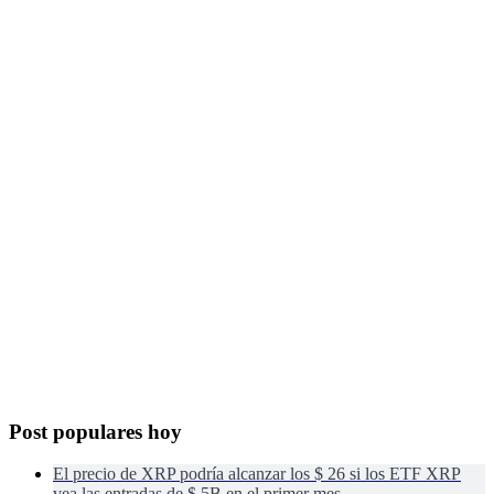
Post populares hoy
El precio de XRP podría alcanzar los $ 26 si los ETF XRP
vea las entradas de $ 5B en el primer mes