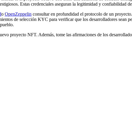
stigiosos. Estas credenciales aseguran la legitimidad y confiabilidad de
d
o
OpenZeppelin
consultar en profundidad el protocolo de un proyecto.
entos de selección KYC para verificar que los desarrolladores sean per
 pueblo.
uevo proyecto NFT
. Además, tome las afirmaciones de los desarrollador