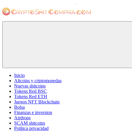
Saltar
al
contenido
cryptoshitcompra.com
Inicio
Altcoins y criptomonedas
Nuevas shitcoins
Tokens Red BSC
Tokens Red ETH
Juegos NFT Blockchain
Bolsa
Finanzas e inversion
Airdrops
SCAM shitcoins
Política privacidad