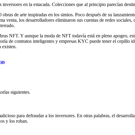
 inversores en la estacada. Colecciones que al principio parecían destin
0 obras de arte inspiradas en los simios. Poco después de su lanzamien
a venta, los desarrolladores eliminaron sus cuentas de redes sociales, 
terrado.
mbras NFT. Y aunque la moda de NFT todavía está en pleno apogeo, esta
toría de contratos inteligentes y empresas KYC
puede tener el cepillo id
 existen.
vas
orías siguientes.
cioso para defraudar a los inversores. En otras palabras, el desarrollad
dos y los roban.