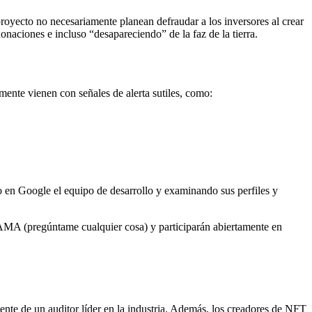
royecto no necesariamente planean defraudar a los inversores al crear
naciones e incluso “desapareciendo” de la faz de la tierra.
lmente vienen con señales de alerta sutiles, como:
 en Google el equipo de desarrollo y examinando sus perfiles y
 AMA (pregúntame cualquier cosa) y participarán abiertamente en
gente de un auditor líder en la industria. Además, los creadores de NFT