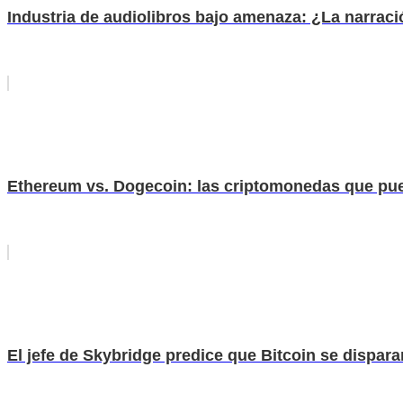
Industria de audiolibros bajo amenaza: ¿La narrac
Ethereum vs. Dogecoin: las criptomonedas que pue
El jefe de Skybridge predice que Bitcoin se dispara