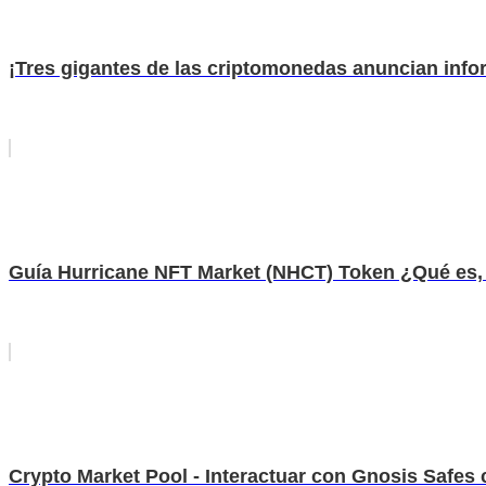
¡Tres gigantes de las criptomonedas anuncian inf
Guía Hurricane NFT Market (NHCT) Token ¿Qué es,
Crypto Market Pool - Interactuar con Gnosis Safes