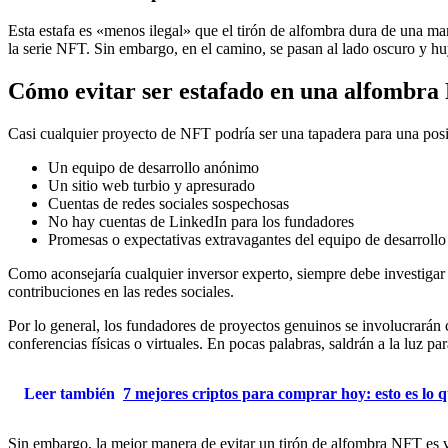
Esta estafa es «menos ilegal» que el tirón de alfombra dura de una ma
la serie NFT. Sin embargo, en el camino, se pasan al lado oscuro y hu
Cómo evitar ser estafado en una alfombra
Casi cualquier proyecto de NFT podría ser una tapadera para una posibl
Un equipo de desarrollo anónimo
Un sitio web turbio y apresurado
Cuentas de redes sociales sospechosas
No hay cuentas de LinkedIn para los fundadores
Promesas o expectativas extravagantes del equipo de desarrollo
Como aconsejaría cualquier inversor experto, siempre debe investigar
contribuciones en las redes sociales.
Por lo general, los fundadores de proyectos genuinos se involucrarán
conferencias físicas o virtuales. En pocas palabras, saldrán a la luz pa
Leer también
7 mejores criptos para comprar hoy: esto es lo q
Sin embargo, la mejor manera de evitar un tirón de alfombra NFT es ver