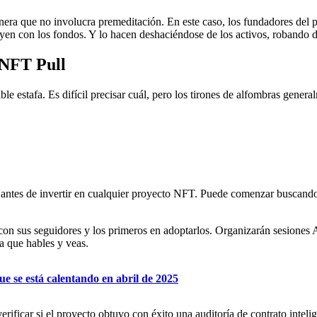
nera que no involucra premeditación. En este caso, los fundadores del p
yen con los fondos. Y lo hacen deshaciéndose de los activos, robando do
 NFT Pull
e estafa. Es difícil precisar cuál, pero los tirones de alfombras genera
 antes de invertir en cualquier proyecto NFT. Puede comenzar buscando
 con sus seguidores y los primeros en adoptarlos. Organizarán sesiones
ra que hables y veas.
ue se está calentando en abril de 2025
ificar si el proyecto obtuvo con éxito una auditoría de contrato inteli