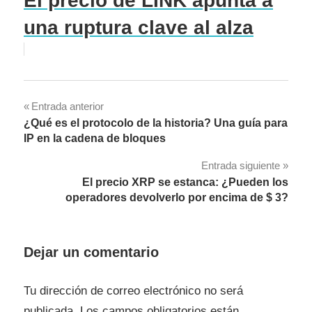
El precio de LINK apunta a
una ruptura clave al alza
Navegación
Entrada anterior
¿Qué es el protocolo de la historia? Una guía para
de
IP en la cadena de bloques
entradas
Entrada siguiente
El precio XRP se estanca: ¿Pueden los
operadores devolverlo por encima de $ 3?
Dejar un comentario
Tu dirección de correo electrónico no será
publicada.
Los campos obligatorios están