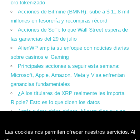
oro tokenizado
Acciones de Bitmine (BMNR): sube a $ 11,8 mil
millones en tesorería y recompras récord
Acciones de SoFi: lo que Wall Street espera de
las ganancias del 29 de julio
AlienWP amplía su enfoque con noticias diarias
sobre casinos e iGaming
Principales acciones a seguir esta semana:
Microsoft, Apple, Amazon, Meta y Visa enfrentan
ganancias fundamentales
¿A los titulares de XRP realmente les importa
Ripple? Esto es lo que dicen los datos
Apple quiere chips chinos. Micron dice que no.
Trump tiene que elegir un bando.
Las cookies nos permiten ofrecer nuestros servicios. Al