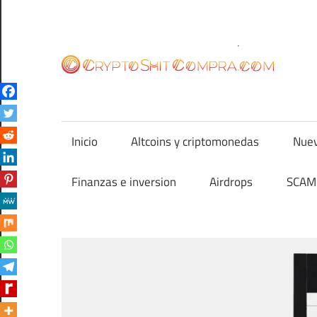
Saltar
al
contenido
cr
Inicio
Altcoins y criptomonedas
Nuev
Finanzas e inversion
Airdrops
SCAM 