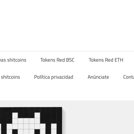
yptoshitcompra.com
as shitcoins
Tokens Red BSC
Tokens Red ETH
shitcoins
Política privacidad
Anúnciate
Cont