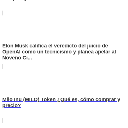
Elon Musk califica el veredicto del juicio de
OpenAI como un tecnicismo y planea apelar al
Noveno Ci...
Milo Inu (MILO) Token ¿Qué es, cómo comprar y
precio?