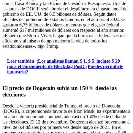
con la Casa Blanca y la Oficina de Gestión y Presupuesto. Una de
las tareas de DOGE será abordar el despilfarro en el gasto anual del
gobierno de EE. UU. de 6,5 billones de dólares. Según datos
oficiales del gobierno de Estados Unidos, en el año fiscal 2024 se
gastaron 6,75 billones de dólares, mientras que el gasto federal
aumentó 617 mil millones de dólares con respecto al año anterior.
«Espero que Elon y Vivek hagan que la burocracia federal sea más
eficiente y al mismo tiempo mejoren la vida de todos los
estadounidenses», dijo Trump.
Leer también
¡Los analistas llaman $ 1, $ 5, incluso $ 20
para el lanzamiento de Blockdag Post! ¿Puedes permitirte
ignorarlo?
El precio de Dogecoin subió un 150% desde las
elecciones
Desde la victoria presidencial de Trump, el precio de Dogecoin
(DOGE), la criptomoneda favorita de Elon Musk, ha experimentado
un aumento importante, aumentando casi un 150% desde el día de
las elecciones. El 12 de noviembre, Dogecoin alcanzó brevemente el
nivel de 0,4 dólares por primera vez desde mayo de 2021. En el
momento de escribir este artículo, la criptomoneda se cotiza a 0,38