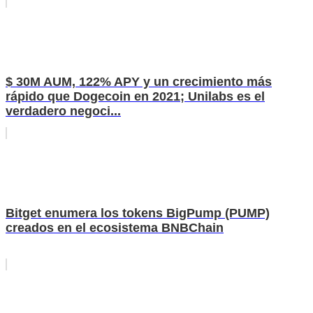
$ 30M AUM, 122% APY y un crecimiento más
rápido que Dogecoin en 2021; Unilabs es el
verdadero negoci...
Bitget enumera los tokens BigPump (PUMP)
creados en el ecosistema BNBChain