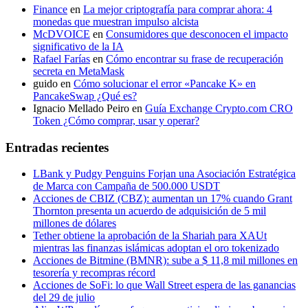
Finance
en
La mejor criptografía para comprar ahora: 4
monedas que muestran impulso alcista
McDVOICE
en
Consumidores que desconocen el impacto
significativo de la IA
Rafael Farías
en
Cómo encontrar su frase de recuperación
secreta en MetaMask
guido
en
Cómo solucionar el error «Pancake K» en
PancakeSwap ¿Qué es?
Ignacio Mellado Peiro
en
Guía Exchange Crypto.com CRO
Token ¿Cómo comprar, usar y operar?
Entradas recientes
LBank y Pudgy Penguins Forjan una Asociación Estratégica
de Marca con Campaña de 500.000 USDT
Acciones de CBIZ (CBZ): aumentan un 17% cuando Grant
Thornton presenta un acuerdo de adquisición de 5 mil
millones de dólares
Tether obtiene la aprobación de la Shariah para XAUt
mientras las finanzas islámicas adoptan el oro tokenizado
Acciones de Bitmine (BMNR): sube a $ 11,8 mil millones en
tesorería y recompras récord
Acciones de SoFi: lo que Wall Street espera de las ganancias
del 29 de julio