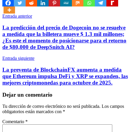
Navegación
Entrada anterior
de
La predicción del precio de Dogecoin no se resuelve
entradas
a medida que la billetera mueve $ 1.3 mil millones;
¿Es este el momento de posicionarse para el retorno
de $80,000 de DeepSnitch AI?
Entrada siguiente
La preventa de BlockchainFX aumenta a medida
que Ethereum impulsa DeFi y XRP se expanden, las
mejores criptomonedas para octubre de 2025.
Dejar un comentario
Tu dirección de correo electrónico no será publicada.
Los campos
obligatorios están marcados con
*
Comentario
*