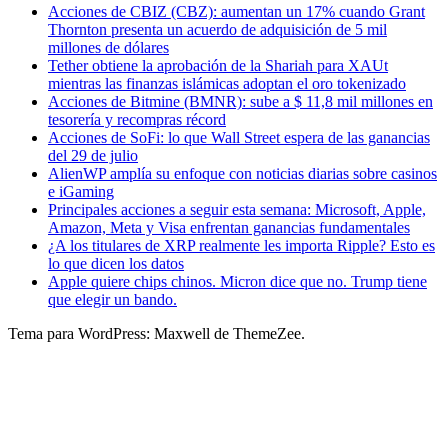
Acciones de CBIZ (CBZ): aumentan un 17% cuando Grant
Thornton presenta un acuerdo de adquisición de 5 mil
millones de dólares
Tether obtiene la aprobación de la Shariah para XAUt
mientras las finanzas islámicas adoptan el oro tokenizado
Acciones de Bitmine (BMNR): sube a $ 11,8 mil millones en
tesorería y recompras récord
Acciones de SoFi: lo que Wall Street espera de las ganancias
del 29 de julio
AlienWP amplía su enfoque con noticias diarias sobre casinos
e iGaming
Principales acciones a seguir esta semana: Microsoft, Apple,
Amazon, Meta y Visa enfrentan ganancias fundamentales
¿A los titulares de XRP realmente les importa Ripple? Esto es
lo que dicen los datos
Apple quiere chips chinos. Micron dice que no. Trump tiene
que elegir un bando.
Tema para WordPress: Maxwell de ThemeZee.