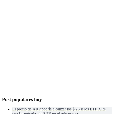
Post populares hoy
El precio de XRP podría alcanzar los $ 26 si los ETF XRP
vea las entradas de $ 5B en el primer mes