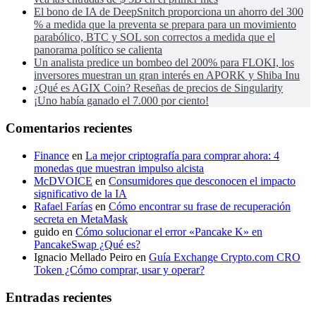
El bono de IA de DeepSnitch proporciona un ahorro del 300
% a medida que la preventa se prepara para un movimiento
parabólico, BTC y SOL son correctos a medida que el
panorama político se calienta
Un analista predice un bombeo del 200% para FLOKI, los
inversores muestran un gran interés en APORK y Shiba Inu
¿Qué es AGIX Coin? Reseñas de precios de Singularity
¡Uno había ganado el 7.000 por ciento!
Comentarios recientes
Finance
en
La mejor criptografía para comprar ahora: 4
monedas que muestran impulso alcista
McDVOICE
en
Consumidores que desconocen el impacto
significativo de la IA
Rafael Farías
en
Cómo encontrar su frase de recuperación
secreta en MetaMask
guido
en
Cómo solucionar el error «Pancake K» en
PancakeSwap ¿Qué es?
Ignacio Mellado Peiro
en
Guía Exchange Crypto.com CRO
Token ¿Cómo comprar, usar y operar?
Entradas recientes