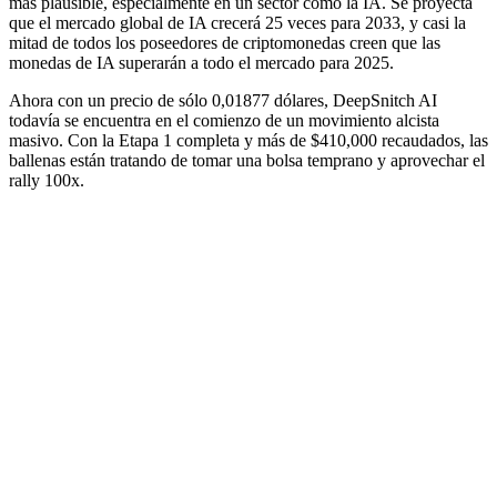
más plausible, especialmente en un sector como la IA. Se proyecta
que el mercado global de IA crecerá 25 veces para 2033, y casi la
mitad de todos los poseedores de criptomonedas creen que las
monedas de IA superarán a todo el mercado para 2025.
Ahora con un precio de sólo 0,01877 dólares, DeepSnitch AI
todavía se encuentra en el comienzo de un movimiento alcista
masivo. Con la Etapa 1 completa y más de $410,000 recaudados, las
ballenas están tratando de tomar una bolsa temprano y aprovechar el
rally 100x.