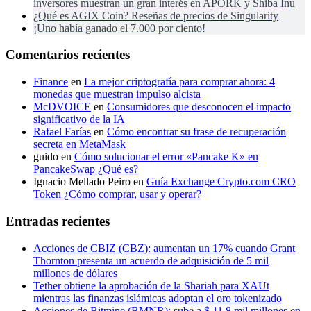
inversores muestran un gran interés en APORK y Shiba Inu
¿Qué es AGIX Coin? Reseñas de precios de Singularity
¡Uno había ganado el 7.000 por ciento!
Comentarios recientes
Finance
en
La mejor criptografía para comprar ahora: 4
monedas que muestran impulso alcista
McDVOICE
en
Consumidores que desconocen el impacto
significativo de la IA
Rafael Farías
en
Cómo encontrar su frase de recuperación
secreta en MetaMask
guido
en
Cómo solucionar el error «Pancake K» en
PancakeSwap ¿Qué es?
Ignacio Mellado Peiro
en
Guía Exchange Crypto.com CRO
Token ¿Cómo comprar, usar y operar?
Entradas recientes
Acciones de CBIZ (CBZ): aumentan un 17% cuando Grant
Thornton presenta un acuerdo de adquisición de 5 mil
millones de dólares
Tether obtiene la aprobación de la Shariah para XAUt
mientras las finanzas islámicas adoptan el oro tokenizado
Acciones de Bitmine (BMNR): sube a $ 11,8 mil millones en