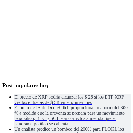
Post populares hoy
El precio de XRP podría alcanzar los $ 26 si los ETF XRP
vea las entradas de $ 5B en el primer mes
El bono de IA de DeepSnitch proporciona un ahorro del 300
% a medida que la preventa se prepara para un movimiento
parabólico, BTC y SOL son correctos a medida que el
panorama político se calienta
Un analista predice un bombeo del 200% para FLOKI, los