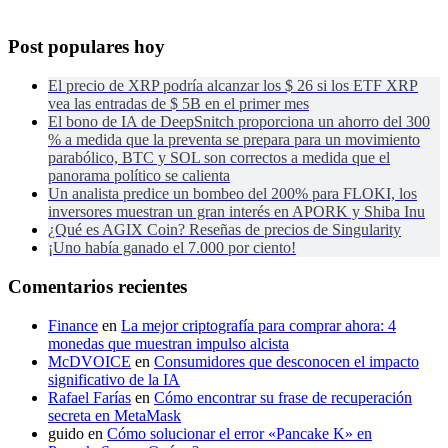
Post populares hoy
El precio de XRP podría alcanzar los $ 26 si los ETF XRP
vea las entradas de $ 5B en el primer mes
El bono de IA de DeepSnitch proporciona un ahorro del 300
% a medida que la preventa se prepara para un movimiento
parabólico, BTC y SOL son correctos a medida que el
panorama político se calienta
Un analista predice un bombeo del 200% para FLOKI, los
inversores muestran un gran interés en APORK y Shiba Inu
¿Qué es AGIX Coin? Reseñas de precios de Singularity
¡Uno había ganado el 7.000 por ciento!
Comentarios recientes
Finance
en
La mejor criptografía para comprar ahora: 4
monedas que muestran impulso alcista
McDVOICE
en
Consumidores que desconocen el impacto
significativo de la IA
Rafael Farías
en
Cómo encontrar su frase de recuperación
secreta en MetaMask
guido
en
Cómo solucionar el error «Pancake K» en