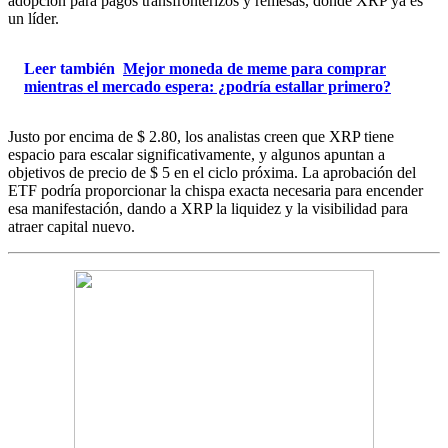
adopción para pagos transfronterizos y remesas, donde XRP ya es
un líder.
Leer también
Mejor moneda de meme para comprar
mientras el mercado espera: ¿podría estallar primero?
Justo por encima de $ 2.80, los analistas creen que XRP tiene
espacio para escalar significativamente, y algunos apuntan a
objetivos de precio de $ 5 en el ciclo próxima. La aprobación del
ETF podría proporcionar la chispa exacta necesaria para encender
esa manifestación, dando a XRP la liquidez y la visibilidad para
atraer capital nuevo.