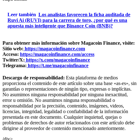
Leer también
Los analistas favorecen la ficha auditada de
Ruvi Ai (RUVI) para la carrera de toro, ¿por qué es una
apuesta más inteligente que Binance Coin (BNB)?
Para obtener más información sobre Magacoin Finance, visite:
Sitio web:
https://magacoinfinance.com
Acceso:
https://magacoinfinance.com/access
Twitter/X:
https://x.com/magacoinfinance
Telegrama:
https://t.me/magacoinfinance
Descargo de responsabilidad:
Esta plataforma de medios
proporciona el contenido de este artículo sobre una base «as-es», sin
garantías o representaciones de ningún tipo, expresas o implícitas.
No asumimos ninguna responsabilidad por ninguna inexactitud,
error u omisión. No asumimos ninguna responsabilidad o
responsabilidad por la precisión, contenido, imágenes, videos,
licencias, integridad, legalidad o confiabilidad de la información
presentada en este documento. Cualquier inquietud, quejas o
problemas de derechos de autor relacionados con este artículo debe
dirigirse al proveedor de contenido mencionado anteriormente.
/div>