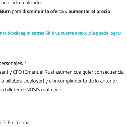
ada ciclo realizado.
 Burn
para
disminuir la oferta
y
aumentar el precio
.
e blockdag mientras Shib va ​​cuesta abajo; ¿Se puede lograr
 personales. *
rsan) y CFO (Emanuel Rus) asumen cualquier consecuencia
la billetera Deployer) y el incumplimiento de lo anterior.
na billetera GNOSIS multi-SIG.
r? ¡En la cima!