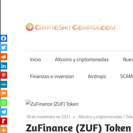
Saltar
al
contenido
cr
Inicio
Altcoins y criptomonedas
Nuev
Finanzas e inversion
Airdrops
SCAM 
18 de noviembre de 2021
Altcoins y criptomonedas
/
Tok
ZuFinance (ZUF) Token