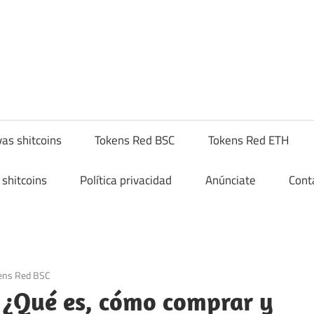
yptoshitcompra.com
as shitcoins
Tokens Red BSC
Tokens Red ETH
shitcoins
Política privacidad
Anúnciate
Cont
ens Red BSC
 ¿Qué es, cómo comprar y