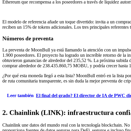
Ethereum que recompensa a los poseedores a través de liquidez autom
El modelo de referencia añade un toque divertido: invita a un compra
reciben un 15% de tokens adicionales. Los tres principales referen
Números de preventa
La preventa de MoonBull ya está llamando la atención con un impulso
1.900 poseedores. El proyecto ha logrado un increíble retorno de la in
obtuvieron ganancias de alrededor del 235,52 %. La próxima subida de
comprar alrededor de 238.435.860,75 MOBU, y podría crecer hasta 1.
¿Por qué esta moneda llegó a esta lista? MoonBull entró en la lista po
de ruta comunitaria transparente, es sin duda la mejor preventa de cr
Leer también
El final del grado? El director de IA de PWC di
2. Chainlink (LINK): infraestructura confi
Chainlink une datos del mundo real con la tecnología blockchain. No
proporciona fuentes de datos seguras para DeFi, seguros e incluso fin