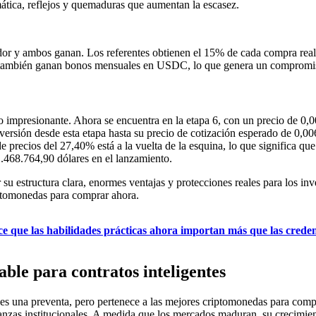
ática, reflejos y quemaduras que aumentan la escasez.
dor y ambos ganan. Los referentes obtienen el 15% de cada compra reali
tes también ganan bonos mensuales en USDC, lo que genera un compromi
 impresionante. Ahora se encuentra en la etapa 6, con un precio de 0
versión desde esta etapa hasta su precio de cotización esperado de 0,00
 precios del 27,40% está a la vuelta de la esquina, lo que significa qu
468.764,90 dólares en el lanzamiento.
r su estructura clara, enormes ventajas y protecciones reales para los 
iptomonedas para comprar ahora.
ce que las habilidades prácticas ahora importan más que las crede
able para contratos inteligentes
 es una preventa, pero pertenece a las mejores criptomonedas para com
anzas institucionales. A medida que los mercados maduran, su crecimien