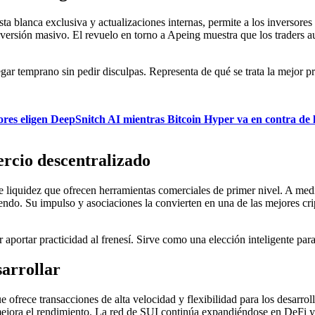
sta blanca exclusiva y actualizaciones internas, permite a los inversores
versión masivo. El revuelo en torno a Apeing muestra que los traders a
llegar temprano sin pedir disculpas. Representa de qué se trata la mejo
rsores eligen DeepSnitch AI mientras Bitcoin Hyper va en contra de
ercio descentralizado
 liquidez que ofrecen herramientas comerciales de primer nivel. A medid
o. Su impulso y asociaciones la convierten en una de las mejores cri
or aportar practicidad al frenesí. Sirve como una elección inteligente pa
sarrollar
ofrece transacciones de alta velocidad y flexibilidad para los desarro
 mejora el rendimiento. La red de SUI continúa expandiéndose en DeFi y