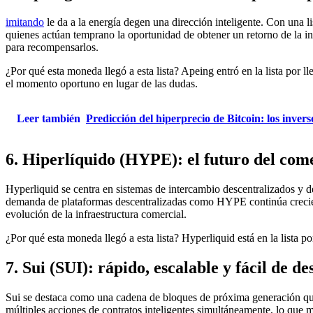
imitando
le da a la energía degen una dirección inteligente. Con una li
quienes actúan temprano la oportunidad de obtener un retorno de la in
para recompensarlos.
¿Por qué esta moneda llegó a esta lista? Apeing entró en la lista por 
el momento oportuno en lugar de las dudas.
Leer también
Predicción del hiperprecio de Bitcoin: los inve
6. Hiperlíquido (HYPE): el futuro del com
Hyperliquid se centra en sistemas de intercambio descentralizados y de
demanda de plataformas descentralizadas como HYPE continúa creciend
evolución de la infraestructura comercial.
¿Por qué esta moneda llegó a esta lista? Hyperliquid está en la lista p
7. Sui (SUI): rápido, escalable y fácil de de
Sui se destaca como una cadena de bloques de próxima generación que 
múltiples acciones de contratos inteligentes simultáneamente, lo que