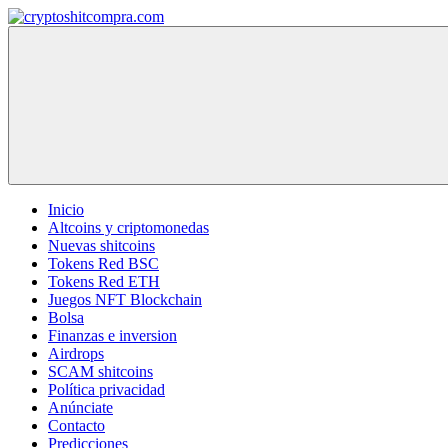
Saltar
al
cryptoshitcompra.com
contenido
Inicio
Altcoins y criptomonedas
Nuevas shitcoins
Tokens Red BSC
Tokens Red ETH
Juegos NFT Blockchain
Bolsa
Finanzas e inversion
Airdrops
SCAM shitcoins
Política privacidad
Anúnciate
Contacto
Predicciones