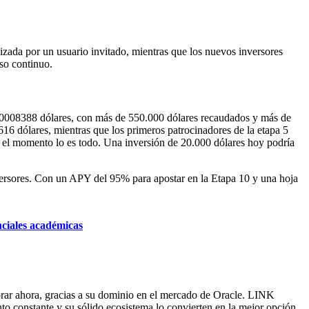
zada por un usuario invitado, mientras que los nuevos inversores
so continuo.
,00008388 dólares, con más de 550.000 dólares recaudados y más de
616 dólares, mientras que los primeros patrocinadores de la etapa 5
e el momento lo es todo. Una inversión de 20.000 dólares hoy podría
inversores. Con un APY del 95% para apostar en la Etapa 10 y una hoja
nciales académicas
prar ahora, gracias a su dominio en el mercado de Oracle. LINK
to constante y su sólido ecosistema lo convierten en la mejor opción