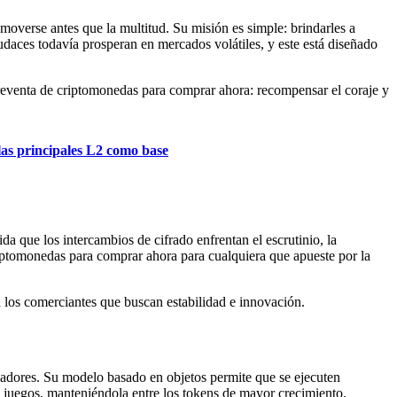
 moverse antes que la multitud. Su misión es simple: brindarles a
udaces todavía prosperan en mercados volátiles, y este está diseñado
r preventa de criptomonedas para comprar ahora: recompensar el coraje y
 las principales L2 como base
a que los intercambios de cifrado enfrentan el escrutinio, la
ptomonedas para comprar ahora para cualquiera que apueste por la
ra los comerciantes que buscan estabilidad e innovación.
lladores. Su modelo basado en objetos permite que se ejecuten
 juegos, manteniéndola entre los tokens de mayor crecimiento.