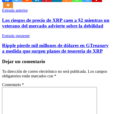
Navegación
Entrada anterior
de
Los riesgos de precio de XRP caen a $2 mientras un
entradas
veterano del mercado advierte sobre la debilidad
Entrada siguiente
Ripple pierde mil millones de dólares en GTreasury
a medida que surgen planes de tesorería de XRP
Dejar un comentario
Tu dirección de correo electrónico no será publicada.
Los campos
obligatorios están marcados con
*
Comentario
*