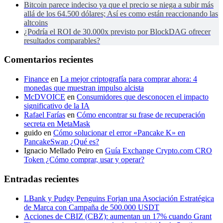
Bitcoin parece indeciso ya que el precio se niega a subir más
allá de los 64.500 dólares; Así es como están reaccionando las
altcoins
¿Podría el ROI de 30.000x previsto por BlockDAG ofrecer
resultados comparables?
Comentarios recientes
Finance
en
La mejor criptografía para comprar ahora: 4
monedas que muestran impulso alcista
McDVOICE
en
Consumidores que desconocen el impacto
significativo de la IA
Rafael Farías
en
Cómo encontrar su frase de recuperación
secreta en MetaMask
guido
en
Cómo solucionar el error «Pancake K» en
PancakeSwap ¿Qué es?
Ignacio Mellado Peiro
en
Guía Exchange Crypto.com CRO
Token ¿Cómo comprar, usar y operar?
Entradas recientes
LBank y Pudgy Penguins Forjan una Asociación Estratégica
de Marca con Campaña de 500.000 USDT
Acciones de CBIZ (CBZ): aumentan un 17% cuando Grant