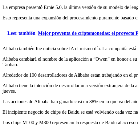
La empresa presentó Ernie 5.0, la última versión de su modelo de le
Esto representa una expansión del procesamiento puramente basado en
Leer también
Mejor preventa de criptomonedas: el proyecto Pep
Alibaba también fue noticia sobre IA el mismo día. La compañía está
Alibaba cambiará el nombre de la aplicación a “Qwen” en honor a su co
Taobao.
Alrededor de 100 desarrolladores de Alibaba están trabajando en el 
Alibaba tiene la intención de desarrollar una versión extranjera de l
jueves.
Las acciones de Alibaba han ganado casi un 88% en lo que va del añ
El incipiente negocio de chips de Baidu se está volviendo cada vez má
Los chips M100 y M300 representan la respuesta de Baidu al acceso 