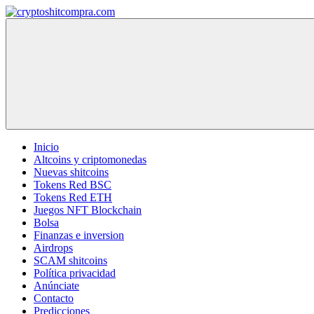
Saltar
al
cryptoshitcompra.com
contenido
Inicio
Altcoins y criptomonedas
Nuevas shitcoins
Tokens Red BSC
Tokens Red ETH
Juegos NFT Blockchain
Bolsa
Finanzas e inversion
Airdrops
SCAM shitcoins
Política privacidad
Anúnciate
Contacto
Predicciones