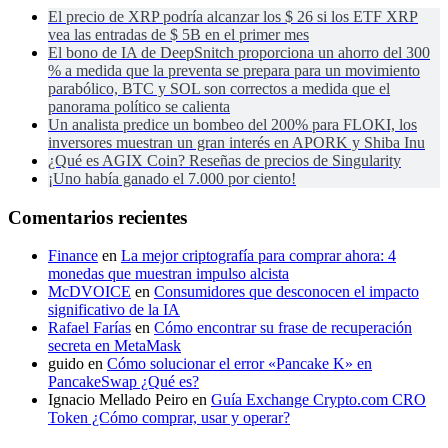
El precio de XRP podría alcanzar los $ 26 si los ETF XRP
vea las entradas de $ 5B en el primer mes
El bono de IA de DeepSnitch proporciona un ahorro del 300
% a medida que la preventa se prepara para un movimiento
parabólico, BTC y SOL son correctos a medida que el
panorama político se calienta
Un analista predice un bombeo del 200% para FLOKI, los
inversores muestran un gran interés en APORK y Shiba Inu
¿Qué es AGIX Coin? Reseñas de precios de Singularity
¡Uno había ganado el 7.000 por ciento!
Comentarios recientes
Finance
en
La mejor criptografía para comprar ahora: 4
monedas que muestran impulso alcista
McDVOICE
en
Consumidores que desconocen el impacto
significativo de la IA
Rafael Farías
en
Cómo encontrar su frase de recuperación
secreta en MetaMask
guido
en
Cómo solucionar el error «Pancake K» en
PancakeSwap ¿Qué es?
Ignacio Mellado Peiro
en
Guía Exchange Crypto.com CRO
Token ¿Cómo comprar, usar y operar?