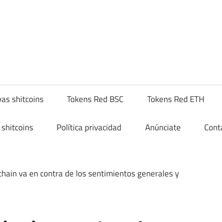
yptoshitcompra.com
as shitcoins
Tokens Red BSC
Tokens Red ETH
shitcoins
Política privacidad
Anúnciate
Cont