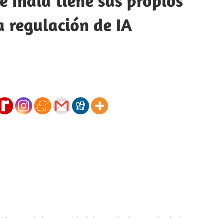
 India tiene sus propios
a regulación de IA