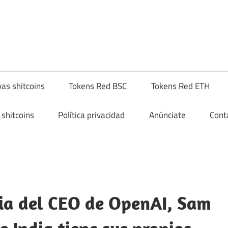
hitcompra.com
as shitcoins
Tokens Red BSC
Tokens Red ETH
shitcoins
Política privacidad
Anúnciate
Cont
ndia del CEO de OpenAI, Sam