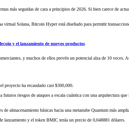
tas más seguidas de cara a principios de 2026. Si bien carece de actua
virtual Solana, Bitcoin Hyper está diseñado para permitir transaccione
blecoin y el lanzamiento de nuevos productos
omerciantes, y muchos de ellos prevén un potencial alza de 10 veces. Au
el proyecto ha recaudado casi $300,000.
 a futuros riesgos de ataques a escala cuántica con una arquitectura que 
iones de almacenamiento básicas hacia una metanube Quantum más amplia
 de lanzamiento y el token BMIC tenía un precio de 0,048881 dólares.