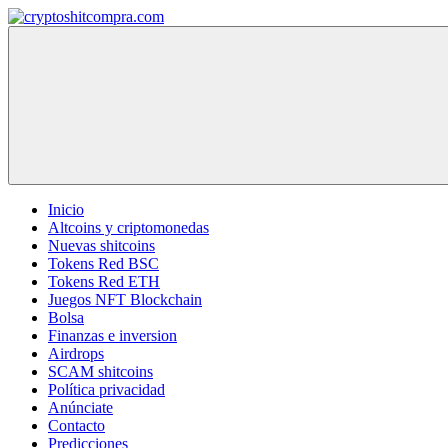
Saltar
al
cryptoshitcompra.com
contenido
Inicio
Altcoins y criptomonedas
Nuevas shitcoins
Tokens Red BSC
Tokens Red ETH
Juegos NFT Blockchain
Bolsa
Finanzas e inversion
Airdrops
SCAM shitcoins
Política privacidad
Anúnciate
Contacto
Predicciones