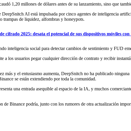
audó 1,20 millones de dólares antes de su lanzamiento, sino que también
 DeepSnitch AI está impulsada por cinco agentes de inteligencia artifi
mo trampas de liquidez, alfombras y honeypots.
e cifrado 2025: desata el potencial de sus dispositivos móviles co
ndo inteligencia social para detectar cambios de sentimiento y FUD em
 los usuarios pegar cualquier dirección de contrato y recibir instantá
vez más y el entusiasmo aumenta, DeepSnitch no ha publicado ninguna 
 Binance se están extendiendo por toda la comunidad.
presenta una entrada asequible al espacio de la IA, y muchos comercia
n de Binance podría, junto con los rumores de otra actualización impor