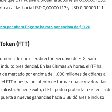
puerta a caídas hacia USD 0,00000117 y USD 0,00000111.
enta por ahora Doge se ha roto por encima de $ 0.20
 Token (FTT)
 rumores de que el ex director ejecutivo de FTX, Sam
dulto presidencial. En las últimas 24 horas, el ITF ha
ón de mercado por encima de 1.000 millones de dólares a
s del FTT muestra un intento de formar una «cruz dorada»,
 alcista. Si tiene éxito, el FTT podría probar la resistencia de
la puerta a nuevas ganancias hacia 3,88 dólares e incluso