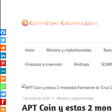
Saltar
al
contenido
cr
Inicio
Altcoins y criptomonedas
Nuev
Finanzas e inversion
Airdrops
SCAM 
7 de enero de 2025
Altcoins y criptomonedas
APT Coin y estas 2 mon