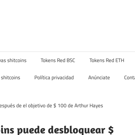
yptoshitcompra.com
as shitcoins
Tokens Red BSC
Tokens Red ETH
shitcoins
Política privacidad
Anúnciate
Cont
oins puede desbloquear $