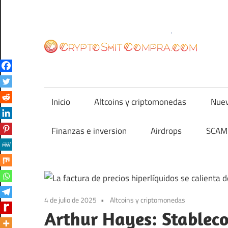
Saltar
al
contenido
cr
Inicio
Altcoins y criptomonedas
Nuev
Finanzas e inversion
Airdrops
SCAM 
4 de julio de 2025
Altcoins y criptomonedas
Arthur Hayes: Stablec